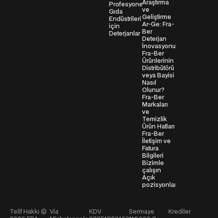
Araştırma
Profesyonel
s
ve
Gıda
Geliştirme
i
Endüstrileri
Ar-Ge: Fra-
için
*
Ber
Deterjanlar
Deterjan
İnovasyonu
Fra-Ber
Ürünlerinin
Distribütörü
veya Bayisi
Nasıl
Olunur?
Fra-Ber
Markaları
ve
Temizlik
Ürün Hatları
Fra-Ber
İletişim ve
Fatura
Bilgileri
Bizimle
çalışın
Açık
pozisyonlar
Telif Hakkı ©
Via
KDV
Sermaye
Krediler