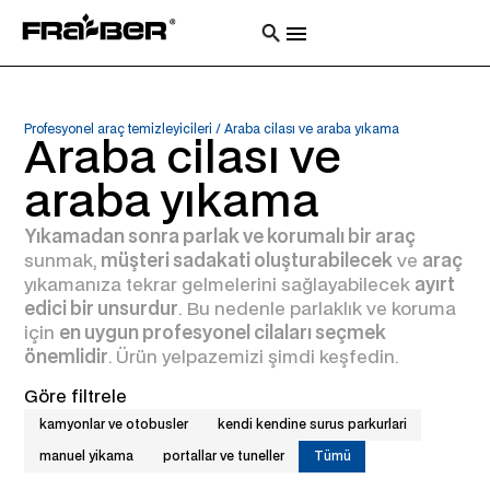
Profesyonel araç temizleyicileri
/
Araba cilası ve araba yıkama
Araba cilası ve
araba yıkama
Yıkamadan sonra parlak ve korumalı bir araç
sunmak,
müşteri sadakati oluşturabilecek
ve
araç
yıkamanıza tekrar gelmelerini sağlayabilecek
ayırt
edici bir unsurdur
. Bu nedenle parlaklık ve koruma
için
en uygun profesyonel cilaları seçmek
önemlidir
. Ürün yelpazemizi şimdi keşfedin.
Göre filtrele
kamyonlar ve otobusler
kendi kendine surus parkurlari
manuel yikama
portallar ve tuneller
Tümü