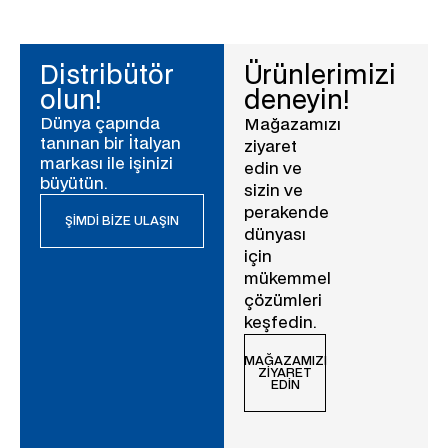
Distribütör
Ürünlerimizi
olun!
deneyin!
Dünya çapında
Mağazamızı
tanınan bir İtalyan
ziyaret
markası ile işinizi
edin ve
büyütün.
sizin ve
perakende
ŞIMDI BIZE ULAŞIN
dünyası
için
mükemmel
çözümleri
keşfedin.
MAĞAZAMIZI
ZIYARET
EDIN