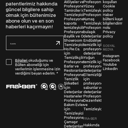
Atölyeler ve
Profesyonel
koşulları
patentlerimiz hakkında
Profesyonel
Yüzey
Cookie
güncel bilgilere sahip
Tamirciler için
Temizleyiciler
policy
olmak için bültenimize
Temizleyiciler
Profesyonel
Haber
Profesyonel
Kumaş
bülteni kayıt
abone olun ve en son
kaporta
Temizleyiciler
bilgilendirme
haberleri kaçırmayın!
temizleyicileri
Profesyonel
notu
Profesyonel
bulaşık
Privacy
Bayilik ve Oto
deterjanları
policy
E
Showroom
Endüstriyel
-
Temizleyicileri
temizlik için
SOSYAL
Ho.Re.Ca.
profesyonel
p
MEDYA
için
deterjanlar
o
Instagram
Temizlikçiler
Yoğun
Facebook
G
Bilgileri
okuduğumu ve
s
Profesyonel
temizlik için
Youtube
Bülten aboneliği için
Barlar ve
profesyonel
D
t
LinkedIn
verilerimin işlenmesine izin
Restoranlar
deterjanlar
P
a
verdiğimi beyan ederim.
*
Profesyonel
El temizliği
R
Temizlik
için
*
Şirketleri
profesyonel
S
için
sabunlar ve
ö
Deterjanlar
deterjanlar
Hastaneler ve
Profesyonel
z
Profesyonel
Dezenfektanlar
l
Bakım Evleri
ve
e
için
Temizleyiciler
Temizleyiciler
ş
Profesyonel
FRA-BER
m
Çamaşır
Hakkında
Deterjanları
e