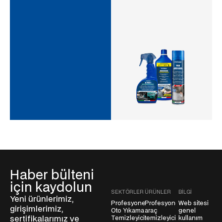
Haber bülteni
için kaydolun
SEKTÖRLER
ÜRÜNLER
BILGI
Yeni ürünlerimiz,
Profesyonel
Profesyonel
Web sitesi
girişimlerimiz,
Oto Yıkama
araç
genel
sertifikalarımız ve
Temizleyicileri
temizleyicileri
kullanım