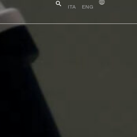
ITA
ENG