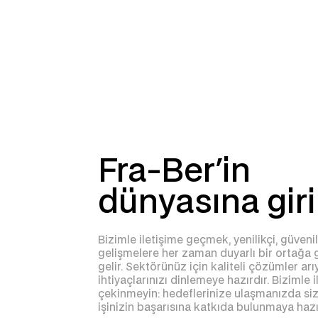
Fra-Ber'in
dünyasına gir
Bizimle iletişime geçmek, yenilikçi, güveni
gelişmelere her zaman duyarlı bir ortağ
gelir. Sektörünüz için kaliteli çözümler ar
ihtiyaçlarınızı dinlemeye hazırdır. Bizimle
çekinmeyin: hedeflerinize ulaşmanızda si
işinizin başarısına katkıda bulunmaya hazı