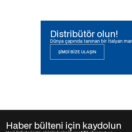
Distribütör olun!
Dünya çapında tanınan bir İtalyan mark
ŞIMDI BIZE ULAŞIN
Haber bülteni için kaydolun