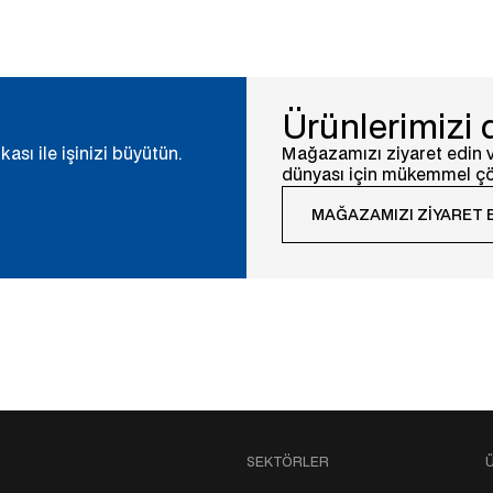
Ürünlerimizi 
ası ile işinizi büyütün.
Mağazamızı ziyaret edin v
dünyası için mükemmel çö
MAĞAZAMIZI ZIYARET 
SEKTÖRLER