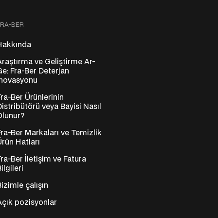
FRA-BER
Hakkında
Araştırma ve Geliştirme Ar-
Ge: Fra-Ber Deterjan
İnovasyonu
Fra-Ber Ürünlerinin
Distribütörü veya Bayisi Nasıl
Olunur?
Fra-Ber Markaları ve Temizlik
Ürün Hatları
Fra-Ber İletişim ve Fatura
ilgileri
Bizimle çalışın
Açık pozisyonlar