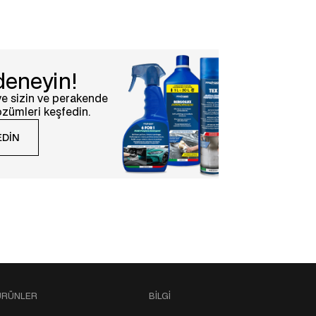
deneyin!
e sizin ve perakende
zümleri keşfedin.
EDIN
ÜRÜNLER
BILGI