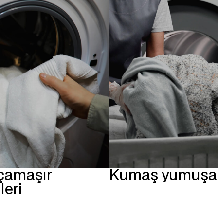
 çamaşır
Kumaş yumuşatı
leri