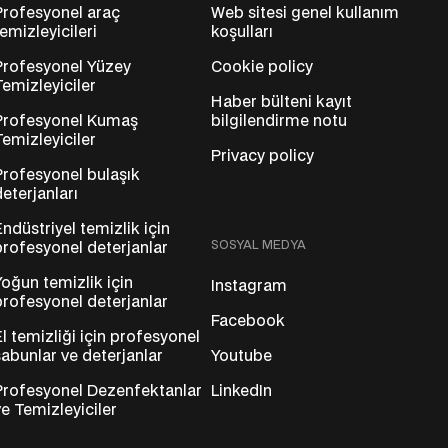
Profesyonel araç
Web sitesi genel kullanım
temizleyicileri
koşulları
Profesyonel Yüzey
Cookie policy
Temizleyiciler
Haber bülteni kayıt
Profesyonel Kumaş
bilgilendirme notu
Temizleyiciler
Privacy policy
Profesyonel bulaşık
deterjanları
Endüstriyel temizlik için
SOSYAL MEDYA
profesyonel deterjanlar
Yoğun temizlik için
Instagram
profesyonel deterjanlar
Facebook
El temizliği için profesyonel
sabunlar ve deterjanlar
Youtube
Profesyonel Dezenfektanlar
LinkedIn
ve Temizleyiciler