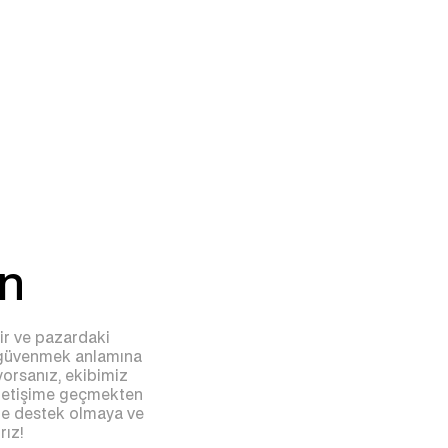
in
lir ve pazardaki
a güvenmek anlamına
ıyorsanız, ekibimiz
 iletişime geçmekten
ze destek olmaya ve
rız!