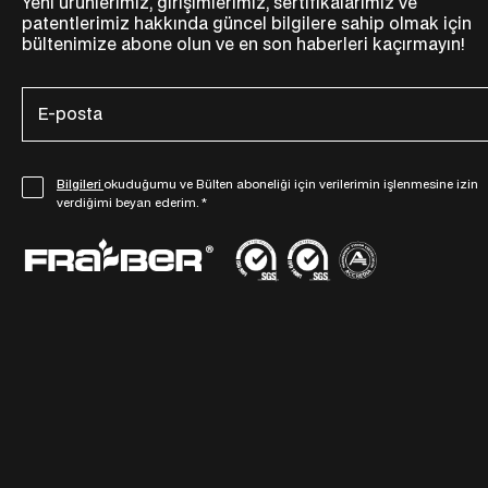
Yeni ürünlerimiz, girişimlerimiz, sertifikalarımız ve
patentlerimiz hakkında güncel bilgilere sahip olmak için
bültenimize abone olun ve en son haberleri kaçırmayın!
E
-
p
o
G
Bilgileri
okuduğumu ve Bülten aboneliği için verilerimin işlenmesine izin
s
verdiğimi beyan ederim.
*
D
t
P
a
R
*
S
ö
z
l
e
ş
m
e
s
i