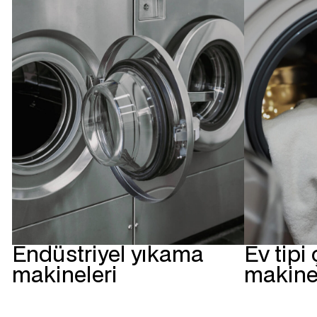
Endüstriyel yıkama
Ev tipi
makineleri
makine