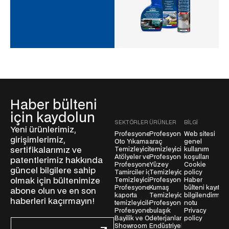
Haber bülteni
için kaydolun
SEKTÖRLER
ÜRÜNLER
BILGI
Yeni ürünlerimiz,
Profesyonel
Profesyonel
Web sitesi
girişimlerimiz,
Oto Yıkama
araç
genel
sertifikalarımız ve
Temizleyicileri
temizleyicileri
kullanım
Atölyeler ve
Profesyonel
koşulları
patentlerimiz hakkında
Profesyonel
Yüzey
Cookie
güncel bilgilere sahip
Tamirciler için
Temizleyiciler
policy
olmak için bültenimize
Temizleyiciler
Profesyonel
Haber
Profesyonel
Kumaş
bülteni kayıt
abone olun ve en son
kaporta
Temizleyiciler
bilgilendirme
haberleri kaçırmayın!
temizleyicileri
Profesyonel
notu
Profesyonel
bulaşık
Privacy
Bayilik ve Oto
deterjanları
policy
E
Showroom
Endüstriyel