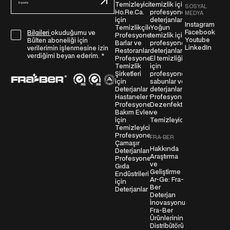
-
Temizleyicileri
temizlik için
SOSYAL
Ho.Re.Ca.
profesyonel
p
MEDYA
için
deterjanlar
o
Instagram
Temizlikçiler
Yoğun
Facebook
G
Bilgileri
okuduğumu ve
s
Profesyonel
temizlik için
Youtube
Bülten aboneliği için
Barlar ve
profesyonel
D
t
LinkedIn
verilerimin işlenmesine izin
Restoranlar
deterjanlar
P
a
verdiğimi beyan ederim.
*
Profesyonel
El temizliği
R
Temizlik
için
*
Şirketleri
profesyonel
S
için
sabunlar ve
ö
Deterjanlar
deterjanlar
Hastaneler ve
Profesyonel
z
Profesyonel
Dezenfektanlar
l
Bakım Evleri
ve
e
için
Temizleyiciler
Temizleyiciler
ş
Profesyonel
FRA-BER
m
Çamaşır
Hakkında
Deterjanları
e
Araştırma
Profesyonel
s
ve
Gıda
Geliştirme
i
Endüstrileri
Ar-Ge: Fra-
için
*
Ber
Deterjanlar
Deterjan
İnovasyonu
Fra-Ber
Ürünlerinin
Distribütörü