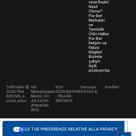
veya Bayisi
Nasıl
Olunur?
Fra-Ber
Markaları
ve
Temizlik
Ürün Hatları
Fra-Ber
İletişim ve
Fatura
Bilgileri
Bizimle
çalışın
Açık
pozisyonlar
Telif Hakkı ©
Via
KDV
Sermaye
Krediler
2026
FRA
Michelangelo
03351820166
119.000 €
BER SRL a
Merisi, 40-
- REA MI-
socio unico
46 24051
2693833
Antegnate
(BG)
LE TUE PREFERENZE RELATIVE ALLA PRIVACY