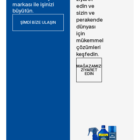
markası ile işinizi
edin ve
büyütün.
sizin ve
perakende
ŞIMDI BIZE ULAŞIN
dünyası
için
mükemmel
çözümleri
keşfedin.
MAĞAZAMIZI
ZIYARET
EDIN