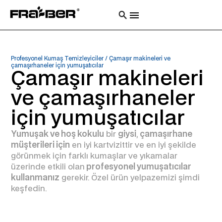
Profesyonel Kumaş Temizleyiciler
/
Çamaşır makineleri ve
çamaşırhaneler için yumuşatıcılar
Çamaşır makineleri
ve çamaşırhaneler
için yumuşatıcılar
Yumuşak ve hoş kokulu
bir
giysi
,
çamaşırhane
müşterileri için
en iyi kartvizittir ve en iyi şekilde
görünmek için farklı kumaşlar ve yıkamalar
üzerinde etkili olan
profesyonel yumuşatıcılar
kullanmanız
gerekir. Özel ürün yelpazemizi şimdi
keşfedin.