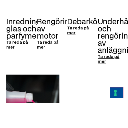
Inredning,
Rengöring
Debarkörer
Underhå
glas och
av
och
Ta reda på
mer
parfymeri
motor
rengöri
av
Ta reda på
Ta reda på
mer
mer
anläggn
Ta reda på
mer