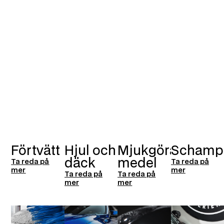
Förtvätt
Hjul och
Mjukgörande
Schamp
däck
medel
Ta reda på
Ta reda på
mer
mer
Ta reda på
Ta reda på
mer
mer