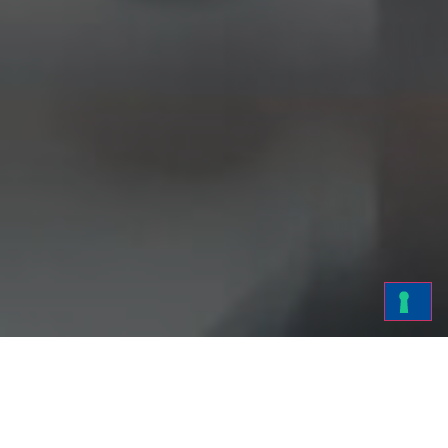
Om du driver ett
Linje
städföretag vet du