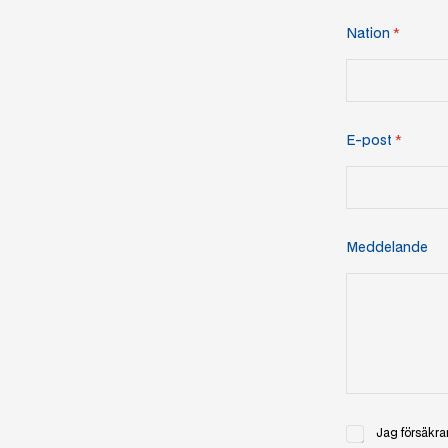
Nation
*
E-post
*
Meddelande
K
Jag försäkrar