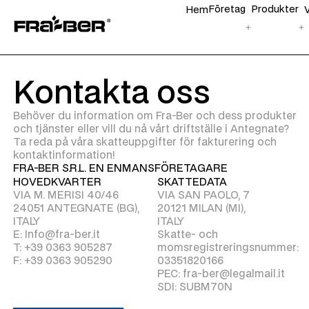
Företag
Produkter
Hem
Kontakta oss
Behöver du information om Fra-Ber och dess produkter
och tjänster eller vill du nå vårt driftställe i Antegnate?
Ta reda på våra skatteuppgifter för fakturering och
kontaktinformation!
FRA-BER S.R.L. EN ENMANSFÖRETAGARE
HOVEDKVARTER
SKATTEDATA
VIA M. MERISI 40/46
VIA SAN PAOLO, 7
24051 ANTEGNATE (BG),
20121 MILAN (MI),
ITALY
ITALY
E: Info@fra-ber.it
Skatte- och
T: +39 0363 905287
momsregistreringsnummer:
F: +39 0363 905290
03351820166
PEC: fra-ber@legalmail.it
SDI: SUBM70N