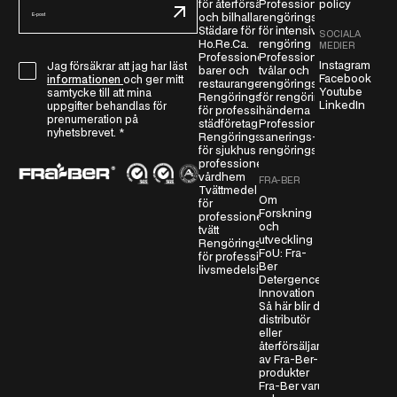
för återförsäljare
Professionella
policy
-
och bilhallar
rengöringsmedel
Städare för
för intensiv
p
SOCIALA
Ho.Re.Ca.
rengöring
MEDIER
o
Professionella
Professionella
Instagram
G
Jag försäkrar att jag har läst
s
barer och
tvålar och
Facebook
informationen
och ger mitt
restauranger
rengöringsmedel
D
t
Youtube
samtycke till att mina
Rengöringsmedel
för rengöring av
P
LinkedIn
*
uppgifter behandlas för
för professionella
händerna
prenumeration på
R
städföretag
Professionella
nyhetsbrevet.
*
Rengöringsmedel
sanerings- och
-
för sjukhus och
rengöringsmedel
a
professionella
vårdhem
v
FRA-BER
Tvättmedel
t
Om
för
Forskning
a
professionell
och
tvätt
l
utveckling
Rengöringsmedel
*
FoU: Fra-
för professionella
Ber
livsmedelsindustrier
Detergence
Innovation
Så här blir du
distributör
eller
återförsäljare
av Fra-Ber-
produkter
Fra-Ber varumärken