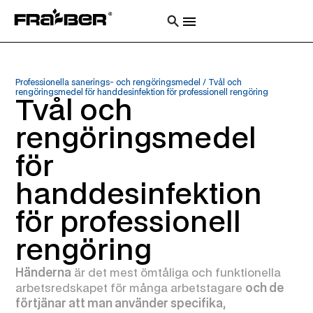
Professionella sanerings- och rengöringsmedel
/
Tvål och
rengöringsmedel för handdesinfektion för professionell rengöring
Tvål och
rengöringsmedel
för
handdesinfektion
för professionell
rengöring
Händerna
är det mest ömtåliga och funktionella
arbetsredskapet för många arbetstagare
och de
förtjänar att man använder specifika,