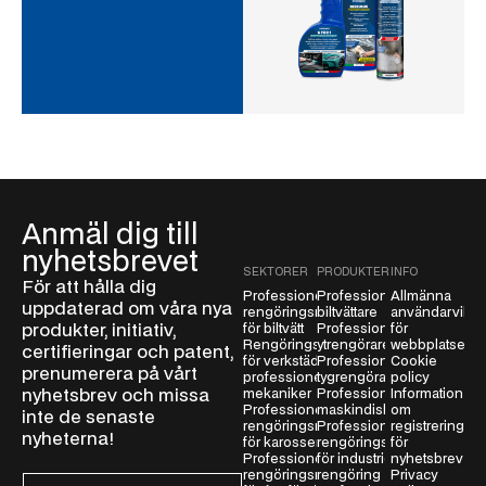
Anmäl dig till
nyhetsbrevet
SEKTORER
PRODUKTER
INFO
För att hålla dig
Professionella
Professionella
Allmänna
uppdaterad om våra nya
rengöringsmedel
biltvättare
användarvillko
produkter, initiativ,
för biltvätt
Professionella
för
Rengöringsmedel
ytrengörare
webbplatsen
certifieringar och patent,
för verkstäder och
Professionella
Cookie
prenumerera på vårt
professionella
tygrengörare
policy
nyhetsbrev och missa
mekaniker
Professionella
Information
Professionella
maskindiskmedel
om
inte de senaste
rengöringsmedel
Professionella
registrering
nyheterna!
för karosseri
rengöringsmedel
för
Professionella
för industriell
nyhetsbrev
rengöringsmedel
rengöring
Privacy
E