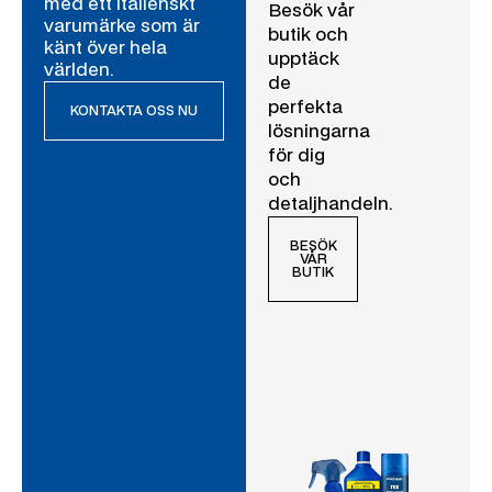
med ett italienskt
Besök vår
varumärke som är
butik och
känt över hela
upptäck
världen.
de
perfekta
KONTAKTA OSS NU
lösningarna
för dig
och
detaljhandeln.
BESÖK
VÅR
BUTIK