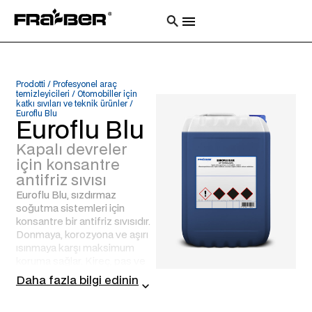
Prodotti
/
Profesyonel araç
temizleyicileri
/
Otomobiller için
katkı sıvıları ve teknik ürünler
/
Euroflu Blu
Euroflu Blu
Kapalı devreler
için konsantre
antifriz sıvısı
Euroflu Blu, sızdırmaz
soğutma sistemleri için
konsantre bir antifriz sıvısıdır.
Donmaya, korozyona ve aşırı
ısınmaya karşı maksimum
koruma sağlar. Kireç, pas ve
köpük oluşumunu önler ve
Daha fazla bilgi edinin
metal bileşenlerin, kauçuk ve
plastik contaların verimliliğini