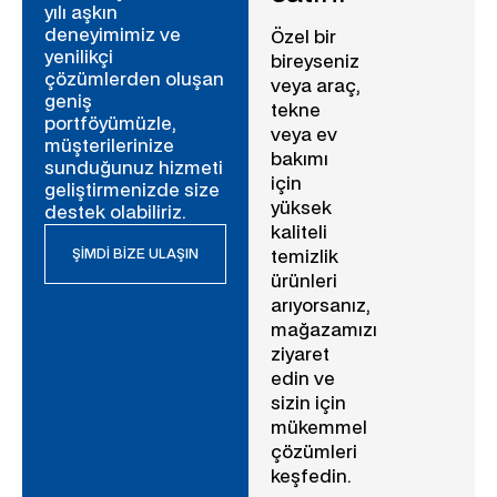
yılı aşkın
deneyimimiz ve
Özel bir
yenilikçi
bireyseniz
çözümlerden oluşan
veya araç,
geniş
tekne
portföyümüzle,
veya ev
müşterilerinize
bakımı
sunduğunuz hizmeti
için
geliştirmenizde size
yüksek
destek olabiliriz.
kaliteli
ŞIMDI BIZE ULAŞIN
temizlik
ürünleri
arıyorsanız,
mağazamızı
ziyaret
edin ve
sizin için
mükemmel
çözümleri
keşfedin.