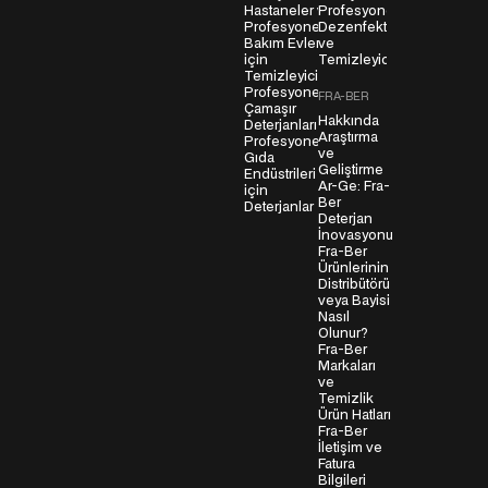
Hastaneler ve
Profesyonel
z
Profesyonel
Dezenfektanlar
l
Bakım Evleri
ve
için
Temizleyiciler
e
Temizleyiciler
ş
Profesyonel
FRA-BER
m
Çamaşır
Hakkında
Deterjanları
e
Araştırma
Profesyonel
s
ve
Gıda
Geliştirme
Endüstrileri
i
Ar-Ge: Fra-
için
*
Ber
Deterjanlar
Deterjan
İnovasyonu
Fra-Ber
Ürünlerinin
Distribütörü
veya Bayisi
Nasıl
Olunur?
Fra-Ber
Markaları
ve
Temizlik
Ürün Hatları
Fra-Ber
İletişim ve
Fatura
Bilgileri