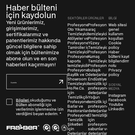
Haber bülteni
için kaydolun
SEKTÖRLER
ÜRÜNLER
BILGI
Yeni ürünlerimiz,
Profesyonel
Profesyonel
Web sitesi
girişimlerimiz,
Oto Yıkama
araç
genel
sertifikalarımız ve
Temizleyicileri
temizleyicileri
kullanım
Atölyeler ve
Profesyonel
koşulları
patentlerimiz hakkında
Profesyonel
Yüzey
Cookie
güncel bilgilere sahip
Tamirciler için
Temizleyiciler
policy
olmak için bültenimize
Temizleyiciler
Profesyonel
Haber
Profesyonel
Kumaş
bülteni kayıt
abone olun ve en son
kaporta
Temizleyiciler
bilgilendirme
haberleri kaçırmayın!
temizleyicileri
Profesyonel
notu
Profesyonel
bulaşık
Privacy
Bayilik ve Oto
deterjanları
policy
E
Showroom
Endüstriyel
-
Temizleyicileri
temizlik için
SOSYAL
Ho.Re.Ca.
profesyonel
MEDYA
p
için
deterjanlar
Instagram
o
Temizlikçiler
Yoğun
Facebook
Bilgileri
okuduğumu ve
G
Profesyonel
temizlik için
s
Youtube
Bülten aboneliği için
Barlar ve
profesyonel
D
t
LinkedIn
verilerimin işlenmesine izin
Restoranlar
deterjanlar
P
verdiğimi beyan ederim.
*
a
Profesyonel
El temizliği
Temizlik
için
R
*
Şirketleri
profesyonel
S
için
sabunlar ve
ö
Deterjanlar
deterjanlar