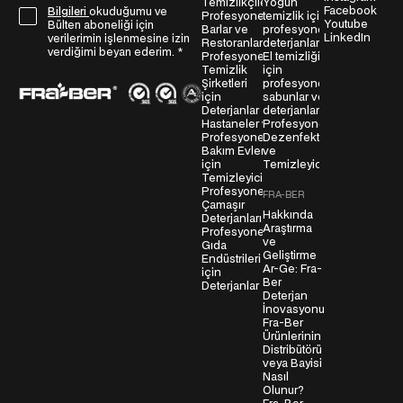
Temizlikçiler
Yoğun
Facebook
Bilgileri
okuduğumu ve
G
Profesyonel
temizlik için
s
Youtube
Bülten aboneliği için
Barlar ve
profesyonel
D
t
LinkedIn
verilerimin işlenmesine izin
Restoranlar
deterjanlar
P
verdiğimi beyan ederim.
*
a
Profesyonel
El temizliği
Temizlik
için
R
*
Şirketleri
profesyonel
S
için
sabunlar ve
ö
Deterjanlar
deterjanlar
Hastaneler ve
Profesyonel
z
Profesyonel
Dezenfektanlar
l
Bakım Evleri
ve
için
Temizleyiciler
e
Temizleyiciler
ş
Profesyonel
FRA-BER
m
Çamaşır
Hakkında
Deterjanları
e
Araştırma
Profesyonel
s
ve
Gıda
Geliştirme
Endüstrileri
i
Ar-Ge: Fra-
için
*
Ber
Deterjanlar
Deterjan
İnovasyonu
Fra-Ber
Ürünlerinin
Distribütörü
veya Bayisi
Nasıl
Olunur?