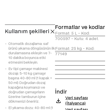
IÇERIR.
* ‘Sanitising’, ‘protectects against germs or bacteria’ veya ‘removes germs and bacteria’ ibareleri varsa fiziksel veya mekanik etkiye atıfta bulunur. Örneğin, operatör tarafından bezin mekanik hareketi, işlenmiş yüzeyde bulunan mikrop ve bakterilerin kirle birlikte uzaklaştırılmasını sağlar.
** Çamaşır makinesinin mekanik hareketi (veya operatörün fırçalaması), kirle birlikte kötü kokulardan sorumlu maddelerin de uzaklaştırılmasına yardımcı olur.
Formatlar ve kodlar
Kullanım şekilleri
Format: 5 L - Kod:
700597 - Kutu: 4 adet.
Otomatik dozajlama: saf
Format: 25 kg - Kod:
ürünü yıkama döngüsünün ilk
durulamasına ekleyin ve 7-
77149
10 dakika boyunca etki
etmesini bekleyin.
Ev tipi çamaşır makinesi
dozajı: 5-10 kg çamaşır
başına 40-80 ml (1 kapak =
50 ml) Doğrudan dozaj
kapağına koymanızı ve
İndir
doğrudan çamaşırların
üzerine tamburun içine
Veri sayfası
dökmenizi öneririz.
(İtalyanca)
El yıkama dozu: 40-80 ml (1
Veri sayfası