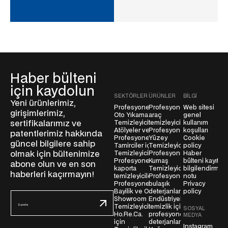
Haber bülteni
için kaydolun
SEKTÖRLER
ÜRÜNLER
BILGI
Yeni ürünlerimiz,
Profesyonel
Profesyonel
Web sitesi
girişimlerimiz,
Oto Yıkama
araç
genel
sertifikalarımız ve
Temizleyicileri
temizleyicileri
kullanım
Atölyeler ve
Profesyonel
koşulları
patentlerimiz hakkında
Profesyonel
Yüzey
Cookie
güncel bilgilere sahip
Tamirciler için
Temizleyiciler
policy
olmak için bültenimize
Temizleyiciler
Profesyonel
Haber
Profesyonel
Kumaş
bülteni kayıt
abone olun ve en son
kaporta
Temizleyiciler
bilgilendirme
haberleri kaçırmayın!
temizleyicileri
Profesyonel
notu
Profesyonel
bulaşık
Privacy
Bayilik ve Oto
deterjanları
policy
E
Showroom
Endüstriyel
-
Temizleyicileri
temizlik için
SOSYAL
Ho.Re.Ca.
profesyonel
MEDYA
p
için
deterjanlar
Instagram
o