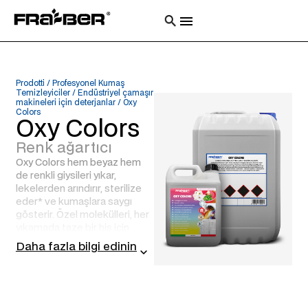
Prodotti
/
Profesyonel Kumaş
Temizleyiciler
/
Endüstriyel çamaşır
makineleri için deterjanlar
/
Oxy
Colors
Oxy Colors
Renk ağartıcı
Oxy Colors hem beyaz hem
de renkli giysileri yıkar,
lekelerden arındırır, sterilize
eder* ve kumaşlara saygı
gösterir. Özel molekülleri, her
yıkamada taze bir his için
kokuları nötralize eder** ve
Daha fazla bilgi edinin
mikropların ve bakterilerin*
kirle birlikte uzaklaştırılmasını
sağlar.
HIDROJEN PEROKSIT