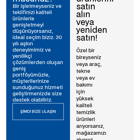
satın
Bir işletmeyseniz ve
teklifinizi kaliteli
alın
ürünlerle
veya
genişletmeyi
yeniden
düşünüyorsanız,
satın!
ideal seçim biziz. 30
yılı aşkın
deneyimimiz ve
Özel bir
yenilikçi
bireyseniz
çözümlerden oluşan
veya araç,
geniş
tekne
portföyümüzle,
veya ev
müşterilerinize
bakımı
sunduğunuz hizmeti
için
geliştirmenizde size
yüksek
destek olabiliriz.
kaliteli
ŞIMDI BIZE ULAŞIN
temizlik
ürünleri
arıyorsanız,
mağazamızı
ziyaret