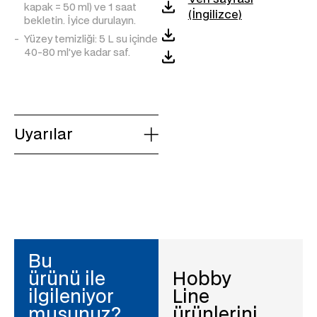
kapak = 50 ml) ve 1 saat
(İngilizce)
bekletin. İyice durulayın.
Yüzey temizliği: 5 L su içinde
40-80 ml’ye kadar saf.
Uyarılar
Bu
ürünü ile
Hobby
ilgileniyor
Line
musunuz?
ürünlerini