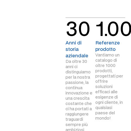
30
1.0
Anni di
Referenze
storia
prodotto
Vantiamo un
aziendale
catalogo di
Da oltre 30
oltre 1000
anni ci
prodotti,
distinguiamo
progettati per
per la nostra
offrire
passione, la
soluzioni
continua
efficaci alle
innovazione e
esigenze di
una crescita
ogni cliente, in
costante che
qualsiasi
ci ha portati a
paese del
raggiungere
mondo!
traguardi
sempre più
ambiziosi.