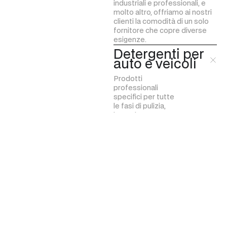
industriali e professionali, e
molto altro, offriamo ai nostri
clienti la comodità di un solo
fornitore che copre diverse
esigenze.
Detergenti per
auto e veicoli
Prodotti
professionali
specifici per tutte
le fasi di pulizia,
lavaggio e
protezione delle
auto e di tutti i
veicoli.
Scopri di più
Detergenti per
tessuti
Detergenti per
superfici