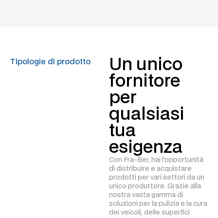
Un unico
Tipologie di prodotto
fornitore
per
qualsiasi
tua
esigenza
Con Fra-Ber, hai l’opportunità
di distribuire e acquistare
prodotti per vari settori da un
unico produttore. Grazie alla
nostra vasta gamma di
soluzioni per la pulizia e la cura
dei veicoli, delle superfici