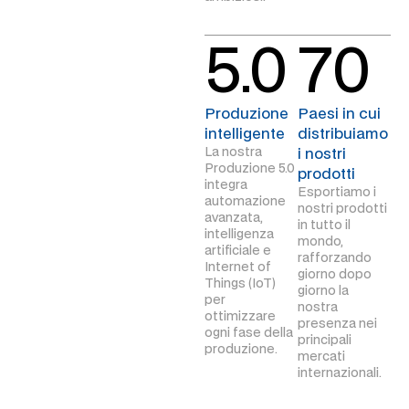
5.0
70
Produzione
Paesi in cui
intelligente
distribuiamo
La nostra
i nostri
Produzione 5.0
prodotti
integra
Esportiamo i
automazione
nostri prodotti
avanzata,
in tutto il
intelligenza
mondo,
artificiale e
rafforzando
Internet of
giorno dopo
Things (IoT)
giorno la
per
nostra
ottimizzare
presenza nei
ogni fase della
principali
produzione.
mercati
internazionali.