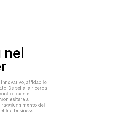
 nel
r
 innovativo, affidabile
o. Se sei alla ricerca
l nostro team è
 Non esitare a
el raggiungimento dei
del tuo business!