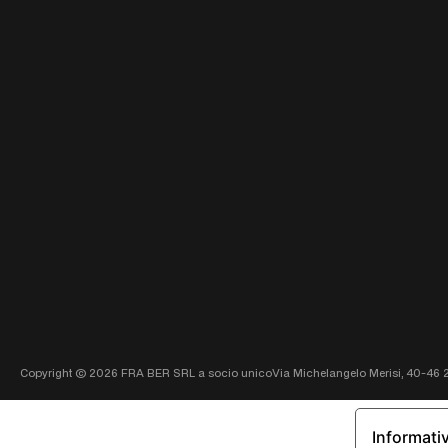
Copyright ©
2026
FRA BER SRL a socio unico
Via Michelangelo Merisi, 40-46 
Informativ