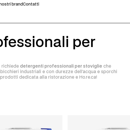
 nostri brand
Contatti
ofessionali per
i
richiede
detergenti professionali per stoviglie
che
abicchieri industriali e con durezze dell’acqua e sporchi
prodotti dedicata alla ristorazione e Ho.re.ca!