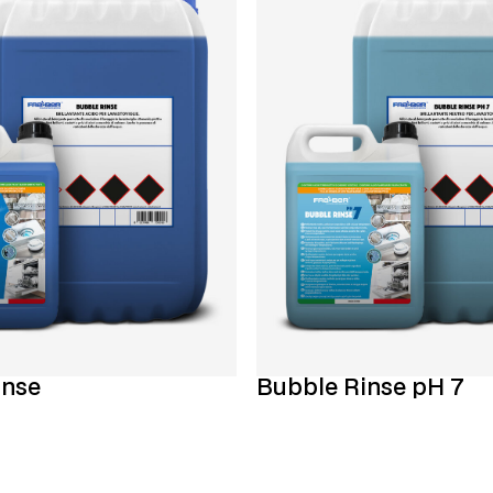
inse
Bubble Rinse pH 7
Scopri di più