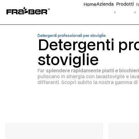
Azienda
Prodotti
Home
I
Detergenti professionali per stoviglie
Detergenti pr
stoviglie
Far
splendere rapidamente piatti e bicchier
puliscano in sinergia con lavastoviglie e lav
differenti. Scopri subito la nostra gamma di 