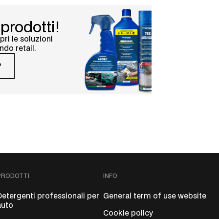
 prodotti!
pri le soluzioni
ndo retail.
P
PRODOTTI
INFO
Detergenti professionali per
General term of use website
auto
Cookie policy