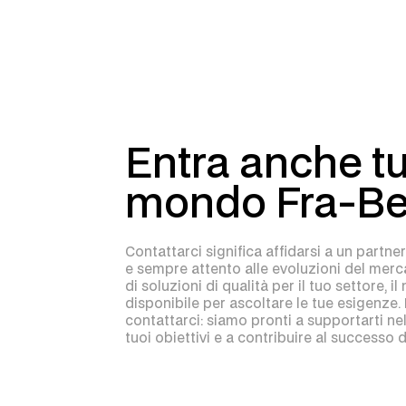
Entra anche tu
mondo Fra-Be
Contattarci significa affidarsi a un partner
e sempre attento alle evoluzioni del mercat
di soluzioni di qualità per il tuo settore, i
disponibile per ascoltare le tue esigenze.
contattarci: siamo pronti a supportarti n
tuoi obiettivi e a contribuire al successo 