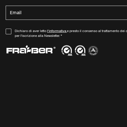
E
m
a
i
G
Dichiaro di aver letto
l’informativa
e presto il consenso al trattamento dei 
l
per l’iscrizione alla Newsletter.
*
D
*
P
R
A
g
r
e
e
m
e
n
t
*