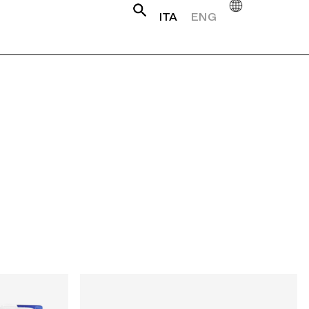
ITA
ENG