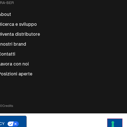
FRA-BER
About
Ricerca e sviluppo
Diventa distributore
I nostri brand
Contatti
Lavora con noi
Posizioni aperte
00
Credits
ACY