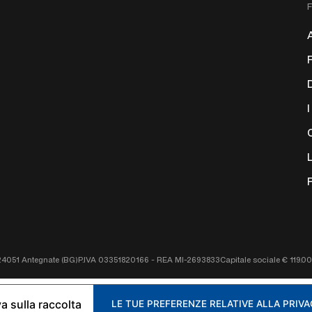
24051 Antegnate (BG)
P.IVA 03351820166 - REA MI-2693833
Capitale sociale € 119.0
a sulla raccolta
LE TUE PREFERENZE RELATIVE ALLA PRIV