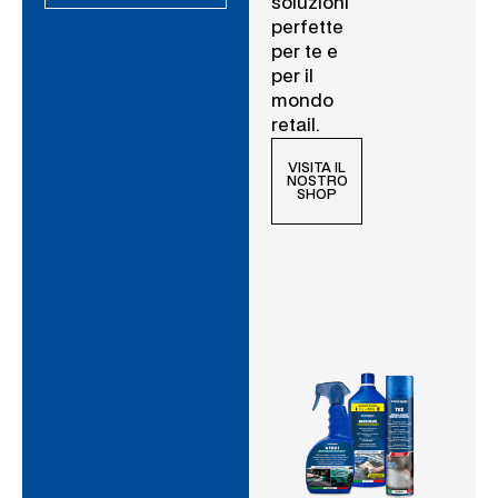
soluzioni
perfette
per te e
per il
mondo
retail.
VISITA IL
NOSTRO
SHOP