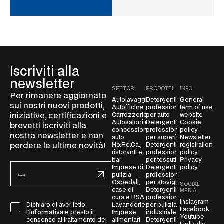
Iscriviti alla
newsletter
SETTORI
PRODOTTI
INFO
Per rimanere aggiornato
Autolavaggio
Detergenti
General
sui nostri nuovi prodotti,
Autofficine
professionali
term of use
iniziative, certificazioni e
Carrozzerie
per auto
website
Autosaloni e
Detergenti
Cookie
brevetti iscriviti alla
concessionarie
professionali
policy
nostra newsletter e non
auto
per superfici
Newsletter
perdere le ultime novità!
Ho.Re.Ca.,
Detergenti
registration
ristoranti e
professionali
policy
bar
per tessuti
Privacy
E
Imprese di
Detergenti
policy
pulizia
professionali
m
Ospedali,
per stoviglie
SOCIAL
a
case di
Detergenti
MEDIA
i
cura e RSA
professionali
Instagram
G
Lavanderie
per pulizia
Dichiaro di aver letto
l
Facebook
Imprese
industriale
l’informativa
e presto il
D
Youtube
*
alimentari
Detergenti
consenso al trattamento dei