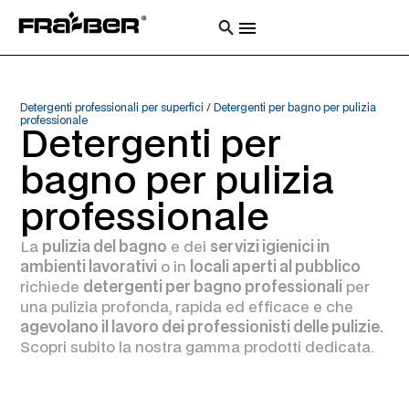
Detergenti professionali per superfici
/
Detergenti per bagno per pulizia
professionale
Detergenti per
bagno per pulizia
professionale
La
pulizia del bagno
e dei
servizi igienici in
ambienti lavorativi
o in
locali aperti al pubblico
richiede
detergenti per bagno professionali
per
una pulizia profonda, rapida ed efficace e che
agevolano il lavoro dei professionisti delle pulizie.
Scopri subito la nostra gamma prodotti dedicata.