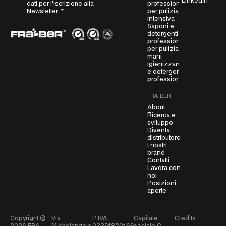
LinkedIn
P
professionali
dati per l’iscrizione alla
per pulizia
Newsletter.
*
R
intensiva
A
Saponi e
g
detergenti
professionali
r
per pulizia
e
mani
Igienizzanti
e
e detergenti
m
professionali
e
FRA-BER
n
About
t
Ricerca e
*
sviluppo
Diventa
distributore
I nostri
brand
Contatti
Lavora con
noi
Posizioni
aperte
Copyright ©
Via
P.IVA
Capitale
Credits