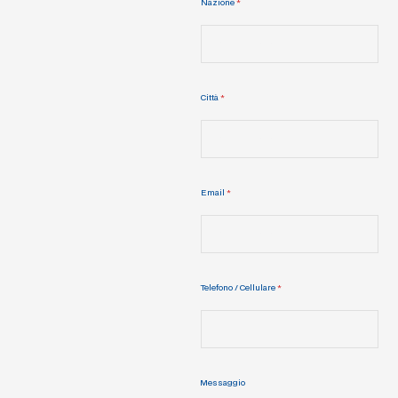
Nazione
*
Città
*
Email
*
Telefono / Cellulare
*
Messaggio