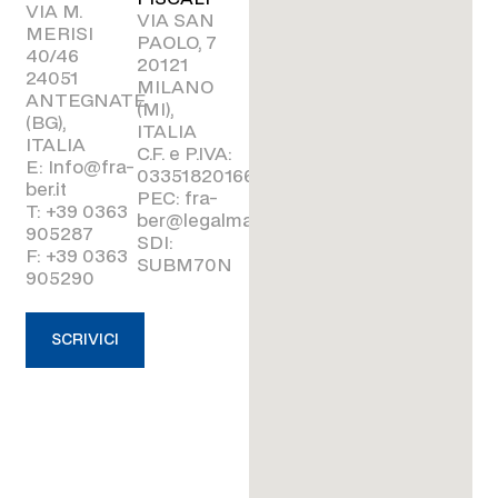
VIA M.
VIA SAN
MERISI
PAOLO, 7
40/46
20121
24051
MILANO
ANTEGNATE
(MI),
(BG),
ITALIA
ITALIA
C.F. e P.IVA:
E: Info@fra-
03351820166
ber.it
PEC: fra-
T: +39 0363
ber@legalmail.it
905287
SDI:
F: +39 0363
SUBM70N
905290
SCRIVICI