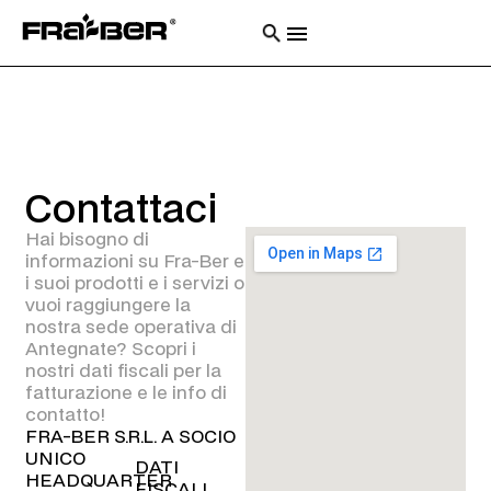
Contattaci
Hai bisogno di
informazioni su Fra-Ber e
i suoi prodotti e i servizi o
vuoi raggiungere la
nostra sede operativa di
Antegnate? Scopri i
nostri dati fiscali per la
fatturazione e le info di
contatto!
FRA-BER S.R.L. A SOCIO
UNICO
DATI
HEADQUARTER
FISCALI