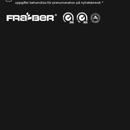
uppgifter behandlas för prenumeration på nyhetsbrevet.
*
D
t
P
*
R
-
a
v
t
a
l
*