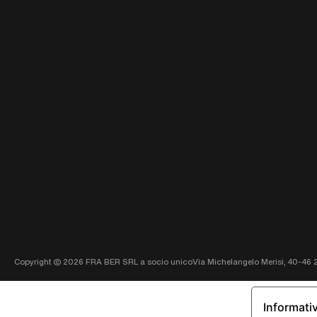
Copyright ©
2026
FRA BER SRL a socio unico
Via Michelangelo Merisi, 40-46 
Informativ