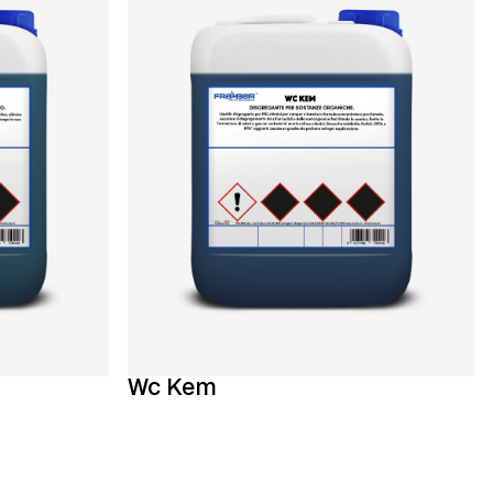
Wc Kem
Ta reda på mer