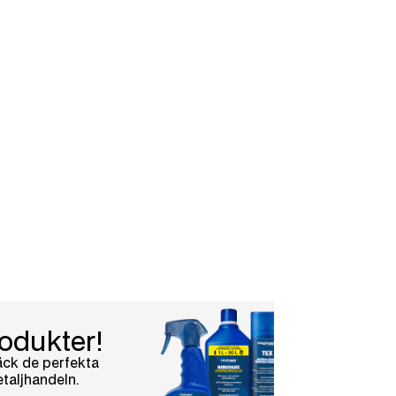
odukter!
äck de perfekta
etaljhandeln.