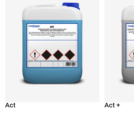
Act
Act +
Ta reda på mer
Ta reda på m