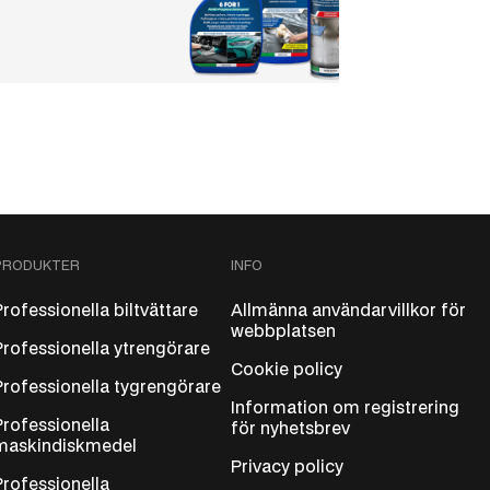
PRODUKTER
INFO
Professionella biltvättare
Allmänna användarvillkor för
webbplatsen
Professionella ytrengörare
Cookie policy
Professionella tygrengörare
Information om registrering
Professionella
för nyhetsbrev
maskindiskmedel
Privacy policy
Professionella