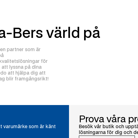
ra-Bers värld på
å en partner som är
på
valitetslösningar för
r att lyssna på dina
edo att hjälpa dig att
tag blir framgångsrikt!
Prova våra pr
skt varumärke som är känt
Besök vår butik och uppt
lösningarna för dig och d