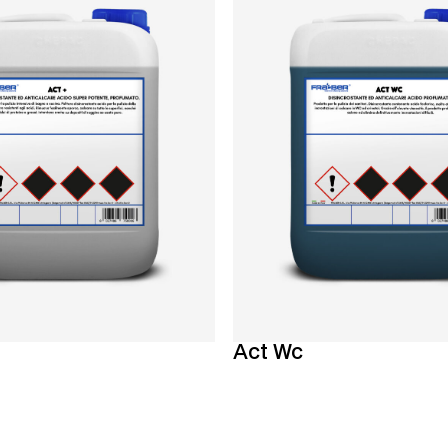
Act Wc
er
Ta reda på mer