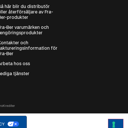
Så här blir du distributör
eller återförsäljare av Fra-
Ber-produkter
Fra-Ber varumärken och
rengöringsprodukter
Kontakter och
faktureringsinformation för
Fra-Ber
Arbeta hos oss
Lediga tjänster
ro
Krediter
ACY