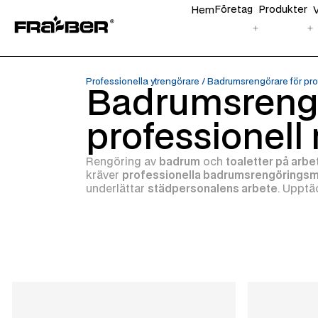
Företag
Produkter
Hem
Professionella ytrengörare
/
Badrumsrengörare för pro
Badrumsrengö
professionell
Rengöring av
badrum
och
toaletter på arbe
kräver
professionella badrumsrengörings
underlättar
städpersonalens arbete
. Upptä