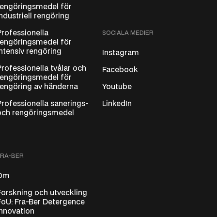
rengöringsmedel för
industriell rengöring
Professionella
SOCIALA MEDIER
rengöringsmedel för
intensiv rengöring
Instagram
Professionella tvålar och
Facebook
rengöringsmedel för
rengöring av händerna
Youtube
Professionella sanerings-
LinkedIn
och rengöringsmedel
FRA-BER
Om
Forskning och utveckling
FoU: Fra-Ber Detergence
Innovation