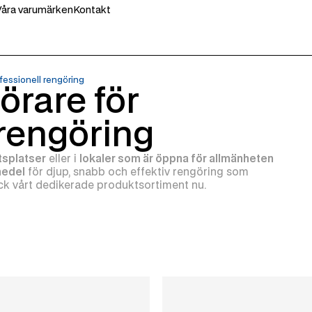
Våra varumärken
Kontakt
fessionell rengöring
rare för
 rengöring
tsplatser
eller i
lokaler som är öppna för allmänheten
medel
för djup, snabb och effektiv rengöring som
ck vårt dedikerade produktsortiment nu.