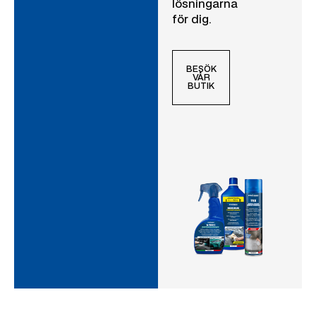
lösningarna
för dig.
BESÖK
VÅR
BUTIK