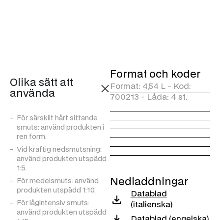
Parfymerat
rengöringsmedel: formulan
är ammoniakfri för att
behandla de olika
materialen där de används
med respekt.
Lämplig för
Format och koder
extraktionssystem: den
Olika sätt att
lågskummande formulan
Format: 4,54 L - Kod:
använda
gör den idealisk för
700213 - Låda: 4 st.
användning med
extraktionssystem, maxx
För särskilt hårt sittande
rengöringspistoler eller
smuts: använd produkten i
torrrengöringssystem.
ren form.
Extra glänsande: kan
Vid kraftig nedsmutsning:
användas på invändiga ytor
använd produkten utspädd
som instrumentpaneler för
1:5.
en förnyande effekt.
Nedladdningar
För medelsmuts: använd
Universalrengöring utan
produkten utspädd 1:10.
Datablad
sköljning: produkten är
För lågintensiv smuts:
också lämplig för rengöring
(italienska)
använd produkten utspädd
av fordon, hem och
Datablad (engelska)