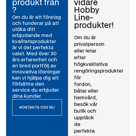
produkt från
vidare
?
Hobby
Line-
Om du är ett företag
och funderar på att
produkter!
utöka ditt
erbjudande med
Om du är
kvalitetsprodukter
privatperson
är vi det perfekta
eller letar
valet. Med över 30
efter
års erfarenhet och
högkvalitativa
en bred portfölj av
rengöringsprodukter
innovativa lösningar
för
kan vi hjälpa dig att
förbättra den
fordon,
service du erbjuder
båtar eller
dina kunder.
hemvård,
besök vår
KONTAKTA OSS NU
butik och
upptäck
de
perfekta