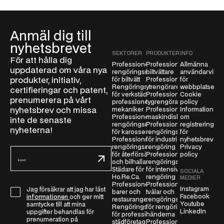
Anmäl dig till
nyhetsbrevet
SEKTORER
PRODUKTER
INFO
För att hålla dig
Professionella
Professionella
Allmänna
uppdaterad om våra nya
rengöringsmedel
biltvättare
användarvillko
produkter, initiativ,
för biltvätt
Professionella
för
Rengöringsmedel
ytrengörare
webbplatsen
certifieringar och patent,
för verkstäder och
Professionella
Cookie
prenumerera på vårt
professionella
tygrengörare
policy
nyhetsbrev och missa
mekaniker
Professionella
Information
Professionella
maskindiskmedel
om
inte de senaste
rengöringsmedel
Professionella
registrering
nyheterna!
för karosseri
rengöringsmedel
för
Professionella
för industriell
nyhetsbrev
rengöringsmedel
rengöring
Privacy
E
för återförsäljare
Professionella
policy
-
och bilhallar
rengöringsmedel
Städare för
för intensiv
SOCIALA
p
Ho.Re.Ca.
rengöring
MEDIER
o
Professionella
Professionella
Instagram
Jag försäkrar att jag har läst
G
barer och
tvålar och
s
Facebook
informationen
och ger mitt
restauranger
rengöringsmedel
D
t
Youtube
samtycke till att mina
Rengöringsmedel
för rengöring av
LinkedIn
P
uppgifter behandlas för
*
för professionella
händerna
prenumeration på
städföretag
Professionella
R