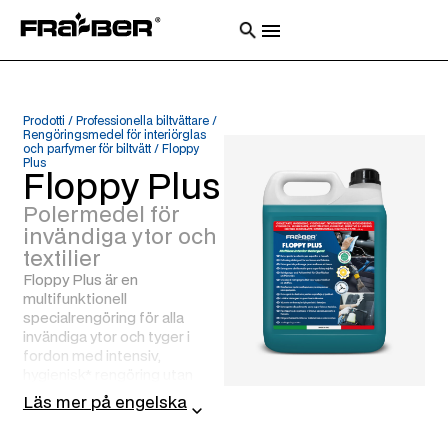
Prodotti
/
Professionella biltvättare
/
Rengöringsmedel för interiörglas
och parfymer för biltvätt
/
Floppy
Plus
Floppy Plus
Polermedel för
invändiga ytor och
textilier
Floppy Plus är en
multifunktionell
specialrengöring för alla
invändiga ytor och tyger i
fordon med intensiv,
hygienisk* rengöring utan
gloria.
Läs mer på engelska
De viktigaste funktionerna: