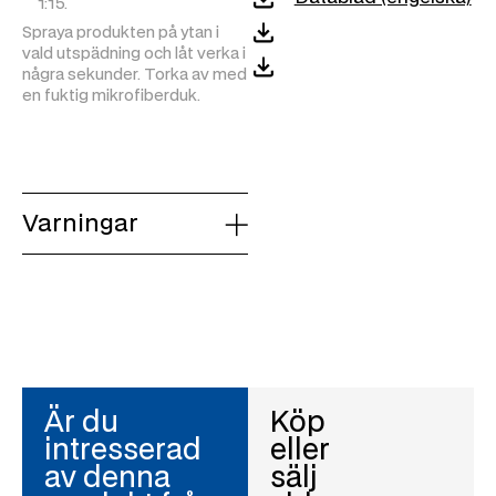
1:15.
industrier och olika ytor
som instrumentbrädor,
Spraya produkten på ytan i
möbler, dörrar och säten.
vald utspädning och låt verka i
några sekunder. Torka av med
Frisk doft: lämnar en
en fuktig mikrofiberduk.
behaglig doft vid varje
applicering.
* Uppgiften ”sanering”, om den förekommer, avser fysisk eller mekanisk verkan. Till exempel operatörens mekaniska bearbetning av duken.
Varningar
Är du
Köp
intresserad
eller
av denna
sälj