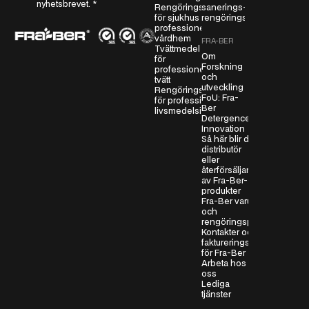
nyhetsbrevet.
*
Rengöringsmedel
sanerings- och
-
för sjukhus och
rengöringsmedel
a
professionella
vårdhem
v
FRA-BER
Tvättmedel
t
Om
för
Forskning
professionell
a
och
tvätt
l
utveckling
Rengöringsmedel
FoU: Fra-
*
för professionella
Ber
livsmedelsindustrier
Detergence
Innovation
Så här blir du
distributör
eller
återförsäljare
av Fra-Ber-
produkter
Fra-Ber varumärken
och
rengöringsprodukter
Kontakter och
faktureringsinformation
för Fra-Ber
Arbeta hos
oss
Lediga
tjänster