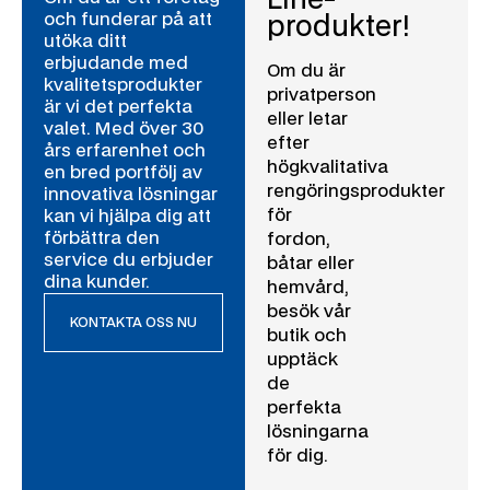
och funderar på att
produkter!
utöka ditt
erbjudande med
Om du är
kvalitetsprodukter
privatperson
är vi det perfekta
eller letar
valet. Med över 30
efter
års erfarenhet och
högkvalitativa
en bred portfölj av
rengöringsprodukter
innovativa lösningar
för
kan vi hjälpa dig att
förbättra den
fordon,
service du erbjuder
båtar eller
dina kunder.
hemvård,
besök vår
KONTAKTA OSS NU
butik och
upptäck
de
perfekta
lösningarna
för dig.