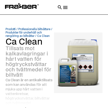
Prodotti
/
Professionella biltvättare
/
Produkter för underhåll och
rengöring av biltvättar
/
Ca Clean
Ca Clean
Tillsats mot
kalkavlagringar i
hårt vatten för
högtryckstvättar
och tvättmedel för
biltvätt
Ca Clean är en antikalktillsats
som kan användas för att
mjuka upp hårt vatten i
vattenkretsar,
högtryckstvättar, biltvättar
och tvättmedel.