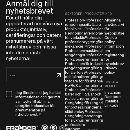
Anmäl dig till
nyhetsbrevet
SEKTORER
PRODUKTER
INFO
För att hålla dig
Professionella
Professionella
Allmänna
uppdaterad om våra nya
rengöringsmedel
biltvättare
användarvillko
produkter, initiativ,
för biltvätt
Professionella
för
Rengöringsmedel
ytrengörare
webbplatsen
certifieringar och patent,
för verkstäder och
Professionella
Cookie
prenumerera på vårt
professionella
tygrengörare
policy
nyhetsbrev och missa
mekaniker
Professionella
Information
Professionella
maskindiskmedel
om
inte de senaste
rengöringsmedel
Professionella
registrering
nyheterna!
för karosseri
rengöringsmedel
för
Professionella
för industriell
nyhetsbrev
rengöringsmedel
rengöring
Privacy
E
för återförsäljare
Professionella
policy
-
och bilhallar
rengöringsmedel
Städare för
för intensiv
SOCIALA
p
Ho.Re.Ca.
rengöring
MEDIER
o
Professionella
Professionella
Instagram
Jag försäkrar att jag har läst
G
barer och
tvålar och
s
Facebook
informationen
och ger mitt
restauranger
rengöringsmedel
D
t
Youtube
samtycke till att mina
Rengöringsmedel
för rengöring av
LinkedIn
P
uppgifter behandlas för
*
för professionella
händerna
prenumeration på
städföretag
Professionella
R
nyhetsbrevet.
*
Rengöringsmedel
sanerings- och
-
för sjukhus och
rengöringsmedel
a
professionella
vårdhem