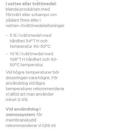
i vatten eller tvättmedel
:
blanda produkten med
förtvätt eller schampo om
sådant finns eller i
vatten-/tvättmedelslösningen:
5 % i tvättmedel med
hårdhet 54°TH och
temperatur 40-50°C.
10 % i tvättmedel med
108°TH hårdhet och 40-
50°C temperatur.
Vid högre temperaturer bör
doseringen vara högre. För
användning vid lägre
temperaturer rekommenderar
vi alltid att man använder
minst 2-3%.
Vid användning i
osmossystem
: för
membranskydd
rekommenderar vi 0,56 ml