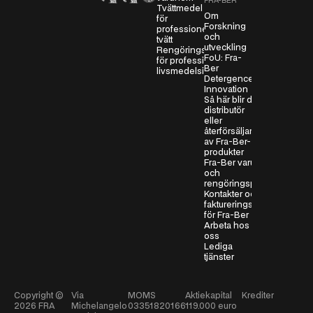
v
FRA-BER
Tvättmedel
t
Om
för
Forskning
professionell
a
och
tvätt
l
utveckling
Rengöringsmedel
FoU: Fra-
*
för professionella
Ber
livsmedelsindustrier
Detergence
Innovation
Så här blir du
distributör
eller
återförsäljare
av Fra-Ber-
produkter
Fra-Ber varumärken
och
rengöringsprodukter
Kontakter och
faktureringsinformation
för Fra-Ber
Arbeta hos
oss
Lediga
tjänster
Copyright ©
Via
MOMS
Aktiekapital
Krediter
2026
FRA
Michelangelo
03351820166
119.000 euro