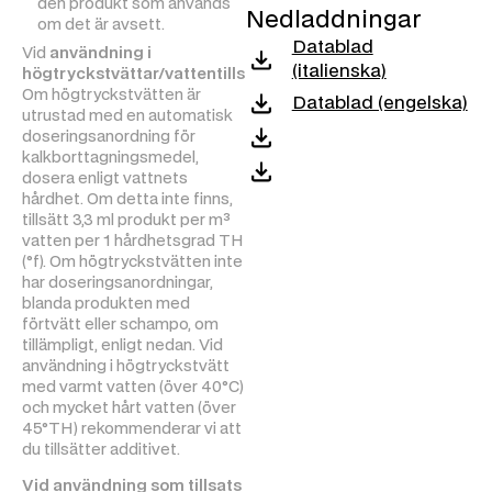
den produkt som används
Nedladdningar
lämplig för användning i
om det är avsett.
vattenkretsar som
Datablad
Vid
användning i
varmvattenberedare,
(italienska)
högtryckstvättar/vattentillsatser
:
pannor, värmeväxlare.
Om högtryckstvätten är
Datablad (engelska)
utrustad med en automatisk
doseringsanordning för
kalkborttagningsmedel,
dosera enligt vattnets
hårdhet. Om detta inte finns,
tillsätt 3,3 ml produkt per m³
vatten per 1 hårdhetsgrad TH
(°f). Om högtryckstvätten inte
har doseringsanordningar,
blanda produkten med
förtvätt eller schampo, om
tillämpligt, enligt nedan. Vid
användning i högtryckstvätt
med varmt vatten (över 40°C)
och mycket hårt vatten (över
45°TH) rekommenderar vi att
du tillsätter additivet.
Vid användning som tillsats