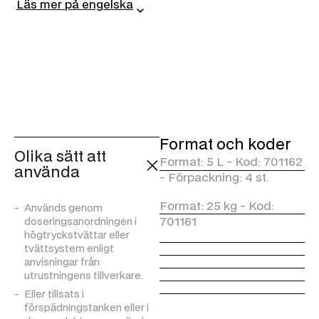
Läs mer på engelska
De viktigaste funktionerna:
Minskar kalkavlagringar:
Tillsatsen är speciellt
framtagen för att minska
vattnets hårdhet och
minska kalk- och
mineralavlagringarnas
intensitet.
Lämplig för biltvättar: den
Format och koder
är lämplig för professionell
Olika sätt att
användning i biltvättar för
Format: 5 L - Kod: 701162
använda
att minska
- Förpackning: 4 st.
vattenhårdheten i system
och tvättmedel.
Format: 25 kg - Kod:
Används genom
Lämplig för användning i
701161
doseringsanordningen i
professionell utrustning:
högtryckstvättar eller
den är särskilt lämplig för
tvättsystem enligt
användning i
anvisningar från
högtryckstvättar eller
utrustningens tillverkare.
liknande utrustning för att
Eller tillsats i
bevara funktionen över tid.
förspädningstanken eller i
Avhärdare för hårt vatten: