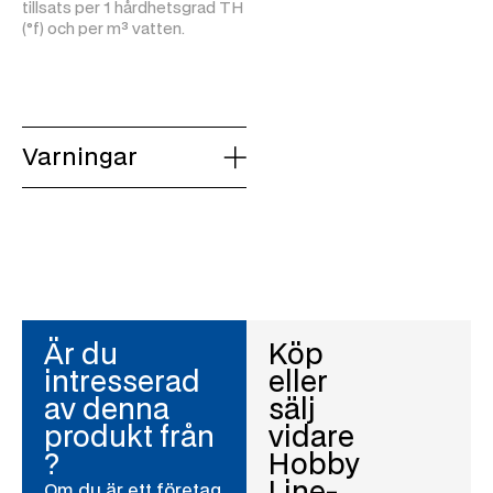
tillsats per 1 hårdhetsgrad TH
(°f) och per m³ vatten.
Varningar
Är du
Köp
intresserad
eller
av denna
sälj
produkt från
vidare
?
Hobby
Line-
Om du är ett företag