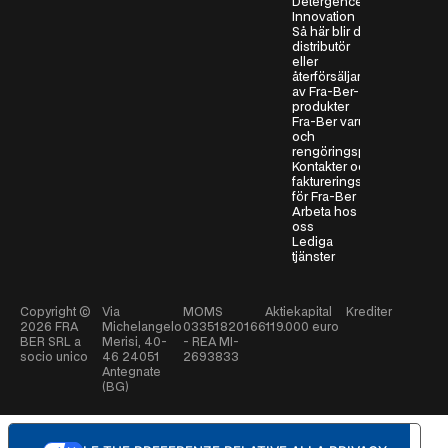
Detergence
Innovation
Så här blir du
distributör
eller
återförsäljare
av Fra-Ber-
produkter
Fra-Ber varumärken
och
rengöringsprodukter
Kontakter och
faktureringsinformation
för Fra-Ber
Arbeta hos
oss
Lediga
tjänster
Copyright ©
Via
MOMS
Aktiekapital
Krediter
2026
FRA
Michelangelo
03351820166
119.000 euro
BER SRL a
Merisi, 40-
- REA MI-
socio unico
46 24051
2693833
Antegnate
(BG)