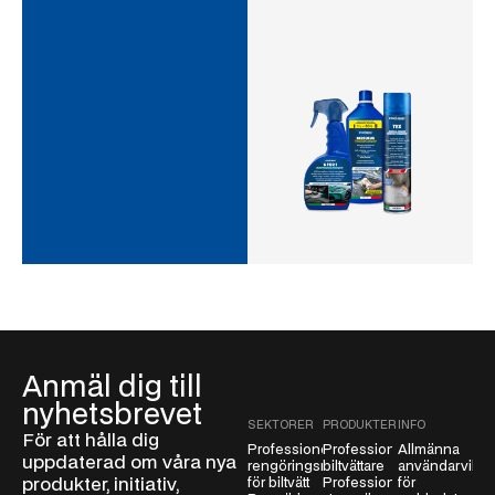
Anmäl dig till
nyhetsbrevet
SEKTORER
PRODUKTER
INFO
För att hålla dig
Professionella
Professionella
Allmänna
uppdaterad om våra nya
rengöringsmedel
biltvättare
användarvillko
produkter, initiativ,
för biltvätt
Professionella
för