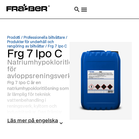
Prodotti
/
Professionella biltvättare
/
Produkter för underhåll och
rengöring av biltvättar
/
Frg 7 Ipo C
Frg 7 Ipo C
Natriumhypokloritlösning
för
avloppsreningsverk
Frg 7 Ipo C är en
natriumhypokloritlösning som
är lämplig för teknisk
vattenbehandling i
reningsverk, kyltorn och
industritankar. Den främjar
oxidation av restsubstanser,
Läs mer på engelska
reducerar lukt och
kontrollerar algspridning. Kan
användas i tekniska kretsar