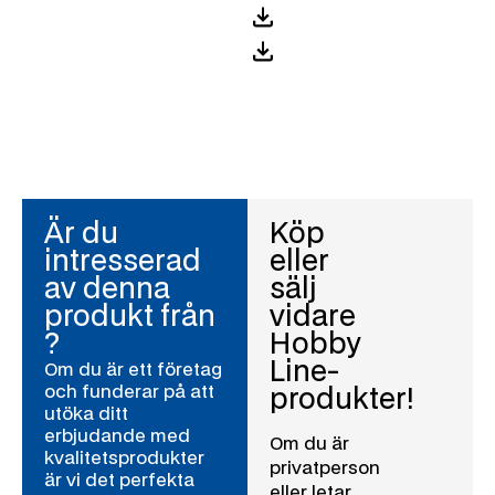
Är du
Köp
intresserad
eller
av denna
sälj
produkt från
vidare
?
Hobby
Line-
Om du är ett företag
och funderar på att
produkter!
utöka ditt
erbjudande med
Om du är
kvalitetsprodukter
privatperson
är vi det perfekta
eller letar