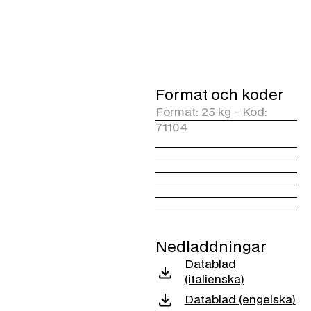
som en tillsats för hygieniskt
underhåll av systemet, i
enlighet med tillverkarens
anvisningar.
De viktigaste funktionerna:
Additiv som främjar
Format och koder
oxidationen av kvarvarande
Format: 25 kg - Kod:
organiska ämnen.
71104
Den kontrollerar bildandet
av obehagliga lukter.
Åtgärder mot alger.
Lämplig för reningsverk
och kyltorn.
Nedladdningar
Datablad
(italienska)
Datablad (engelska)