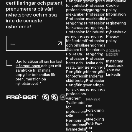
Rengöringsmedel
ytrengörare
webbplatsen
certifieringar och patent,
för verkstäder och
Professionella
Cookie
prenumerera på vårt
professionella
tygrengörare
policy
nyhetsbrev och missa
mekaniker
Professionella
Information
Professionella
maskindiskmedel
om
inte de senaste
rengöringsmedel
Professionella
registrering
nyheterna!
för karosseri
rengöringsmedel
för
Professionella
för industriell
nyhetsbrev
rengöringsmedel
rengöring
Privacy
E
för återförsäljare
Professionella
policy
-
och bilhallar
rengöringsmedel
Städare för
för intensiv
SOCIALA
p
Ho.Re.Ca.
rengöring
MEDIER
o
Professionella
Professionella
Instagram
Jag försäkrar att jag har läst
G
barer och
tvålar och
s
Facebook
informationen
och ger mitt
restauranger
rengöringsmedel
D
t
Youtube
samtycke till att mina
Rengöringsmedel
för rengöring av
LinkedIn
P
uppgifter behandlas för
*
för professionella
händerna
prenumeration på
städföretag
Professionella
R
nyhetsbrevet.
*
Rengöringsmedel
sanerings- och
-
för sjukhus och
rengöringsmedel
a
professionella
vårdhem
v
FRA-BER
Tvättmedel
t
Om
för
Forskning
professionell
a
och
tvätt
l
utveckling
Rengöringsmedel
FoU: Fra-
*
för professionella
Ber
livsmedelsindustrier