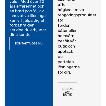
valet. Med över 30
efter
års erfarenhet och
högkvalitativa
en bred portfölj av
rengöringsprodukter
innovativa lösningar
för
kan vi hjälpa dig att
förbättra den
fordon,
service du erbjuder
båtar eller
dina kunder.
hemvård,
besök vår
KONTAKTA OSS NU
butik och
upptäck
de
perfekta
lösningarna
för dig.
BESÖK
VÅR
BUTIK