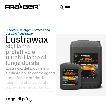
Prodotti
/
Detergenti professionali
per auto
/
Lustrawax
Lustrawax
Sigillante
protettivo e
ultrabrillante di
lunga durata
Lustrawax della X Line è un
sigillante polish contro agenti
atmosferici e prodotti
aggressivi di lunga durata,
piacevolmente profumato.
Formula unica e brevettata**
con tecnologia
Leggi di più
“fluoropolimerica” per un
effetto “lotus”.