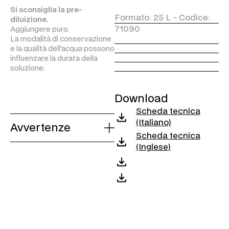
biodegradabilità secondo il
Si sconsiglia la pre-
Regolamento (CE)
Formato: 25 L - Codice:
diluizione.
648/2004.
71090
Aggiungere puro.
Il profumo non contiene
La modalità di conservazione
sostanze allergizzanti
e la qualità dell’acqua possono
elencate nell’allegato III del
influenzare la durata della
Regolamento (CE)
soluzione.
1223/2009 e s.m.i..
* Può contenere tracce.
** Brevetto n°1405717.
*** La durata della protezione varia a seconda della quantità impiegata e della presenza o assenza di agenti atmosferici e prodotti aggressivi.
Download
Scheda tecnica
(Italiano)
Avvertenze
Scheda tecnica
(Inglese)