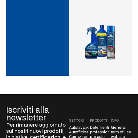
Iscriviti alla
newsletter
SETTORI
PRODOTTI
INFO
Per rimanere aggiornato
Autolavaggio
Detergenti
General
sui nostri nuovi prodotti,
Autofficine
professionali
term of use
iniziative, certificazioni e
Carrozzerie
per auto
website