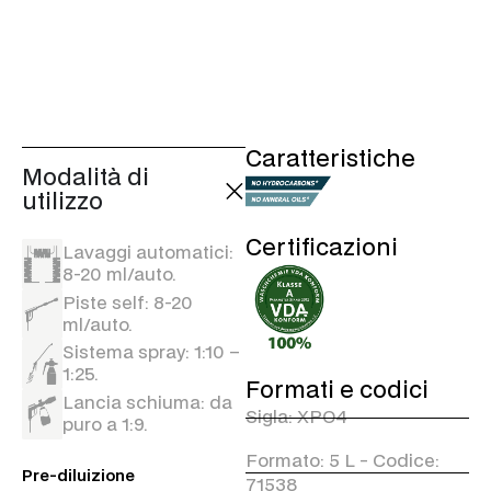
Le principali caratteristiche:
Crea una barriera protettiva
che si ancora alla
carrozzeria fino a 4
mesi***.
Aumenta la resistenza ad
Caratteristiche
agenti atmosferici e
Modalità di
prodotti aggressivi.
utilizzo
In un semplice passaggio la
superficie è brillante,
Certificazioni
Lavaggi automatici:
idrorepellente e protetta.
8-20 ml/auto.
Ha un effetto antistatico e
Piste self: 8-20
idrorepellente nel tempo
così da migliorare anche la
ml/auto.
visibilità in presenza di
Sistema spray: 1:10 –
pioggia.
1:25.
Formati e codici
Privo di
Lancia schiuma: da
IDROCARBURI/OLI
Sigla: XPO4
puro a 1:9.
MINERALI aggiunti*.
Formato: 5 L - Codice:
Contiene tensioattivi che
Pre-diluizione
rispettano i criteri di
71538