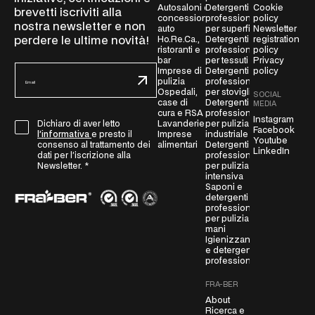
Autosaloni e
Detergenti
Cookie
brevetti iscriviti alla
concessionarie
professionali
policy
nostra newsletter e non
auto
per superfici
Newsletter
perdere le ultime novità!
Ho.Re.Ca.,
Detergenti
registration
ristoranti e
professionali
policy
bar
per tessuti
Privacy
E
Imprese di
Detergenti
policy
pulizia
professionali
m
Ospedali,
per stoviglie
SOCIAL
a
case di
Detergenti
MEDIA
cura e RSA
professionali
i
Instagram
Lavanderie
per pulizia
Dichiaro di aver letto
G
l
Facebook
Imprese
industriale
l’informativa
e presto il
Youtube
D
*
alimentari
Detergenti
consenso al trattamento dei
LinkedIn
professionali
P
dati per l’iscrizione alla
per pulizia
Newsletter.
*
R
intensiva
A
Saponi e
detergenti
g
professionali
r
per pulizia
mani
e
Igienizzanti
e
e detergenti
m
professionali
e
FRA-BER
n
About
t
Ricerca e