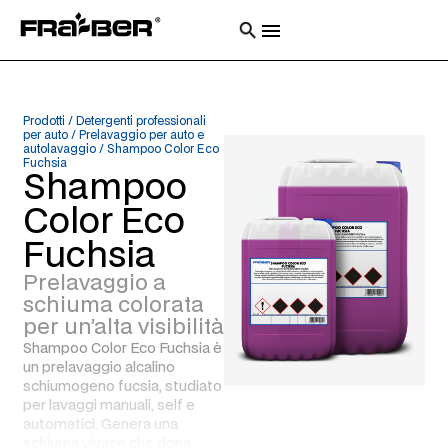
Prodotti
/
Detergenti professionali
per auto
/
Prelavaggio per auto e
autolavaggio
/
Shampoo Color Eco
Fuchsia
Shampoo
Color Eco
Fuchsia
Prelavaggio a
schiuma colorata
per un’alta visibilità
Shampoo Color Eco Fuchsia è
un prelavaggio alcalino
schiumogeno fucsia, studiato
per lavaggi manuali, self e
automatici. Genera una
schiuma vivace che dona