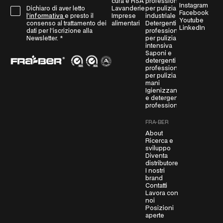
cura e RSA
professionali
i
Instagram
Lavanderie
per pulizia
Dichiaro di aver letto
G
l
Facebook
Imprese
industriale
l’informativa
e presto il
Youtube
D
*
alimentari
Detergenti
consenso al trattamento dei
LinkedIn
professionali
P
dati per l’iscrizione alla
per pulizia
Newsletter.
*
R
intensiva
A
Saponi e
detergenti
g
professionali
r
per pulizia
mani
e
Igienizzanti
e
e detergenti
m
professionali
e
FRA-BER
n
About
t
Ricerca e
*
sviluppo
Diventa
distributore
I nostri
brand
Contatti
Lavora con
noi
Posizioni
aperte