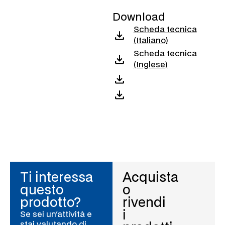
Download
Scheda tecnica
(Italiano)
Scheda tecnica
(Inglese)
Ti interessa
Acquista
questo
o
prodotto?
rivendi
i
Se sei un'attività e
stai valutando di