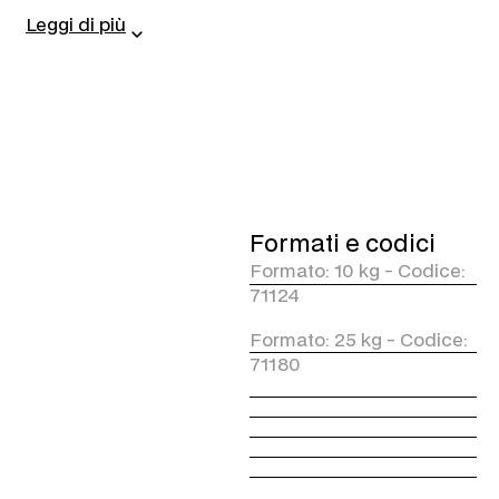
brillantezza alla superficie e
Leggi di più
migliora la percezione del
lavaggio. Il colore si dissolve
durante il risciacquo, senza
alterare il colore dell’acqua nei
sistemi di riciclo. Delicato su
vernici e materiali moderni.
Le principali caratteristiche:
Schiuma fucsia intensa con
alta resa visiva.
Formati e codici
Il colore si dissolve senza
Formato: 10 kg - Codice:
lasciare tracce nei sistemi
71124
di depurazione.
Ottimo rapporto
Formato: 25 kg - Codice:
qualità/performance.
71180
Azione pulente con finitura
brillante.
Ideale per piste self,
lavaggi manuali e impianti
automatici.