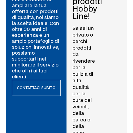
prodotti
ampliare la tua
Hobby
offerta con prodotti
Line!
di qualità, noi siamo
la scelta ideale. Con
Se sei un
oltre 30 anni di
privato o
esperienza e un
ampio portafoglio di
cerchi
soluzioni innovative,
prodotti
possiamo
da
supportarti nel
rivendere
migliorare il servizio
per la
che offri ai tuoi
pulizia di
clienti.
alta
qualità
CONTATTACI SUBITO
per la
cura dei
veicoli,
della
barca o
della