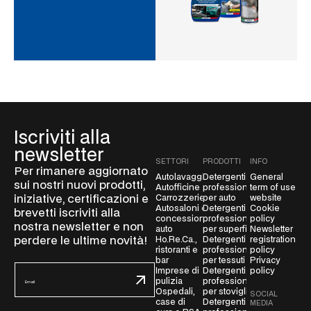
Iscriviti alla
newsletter
SETTORI
PRODOTTI
INFO
Per rimanere aggiornato
Autolavaggio
Detergenti
General
sui nostri nuovi prodotti,
Autofficine
professionali
term of use
iniziative, certificazioni e
Carrozzerie
per auto
website
Autosaloni e
Detergenti
Cookie
brevetti iscriviti alla
concessionarie
professionali
policy
nostra newsletter e non
auto
per superfici
Newsletter
perdere le ultime novità!
Ho.Re.Ca.,
Detergenti
registration
ristoranti e
professionali
policy
bar
per tessuti
Privacy
E
Imprese di
Detergenti
policy
pulizia
professionali
m
Ospedali,
per stoviglie
SOCIAL
a
case di
Detergenti
MEDIA