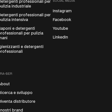
SOCIAL MEDIA
Detergenti professionali per
pulizia industriale
Instagram
Detergenti professionali per
pulizia intensiva
Facebook
Saponi e detergenti
Youtube
professionali per pulizia
LinkedIn
mani
Igienizzanti e detergenti
professionali
FRA-BER
About
Ricerca e sviluppo
Diventa distributore
I nostri brand