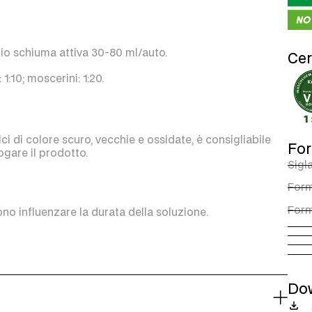
gio schiuma attiva 30-80 ml/auto.
Cer
 1:10; moscerini: 1:20.
 di colore scuro, vecchie e ossidate, è consigliabile
For
ogare il prodotto.
Sigl
Form
Form
no influenzare la durata della soluzione.
Do