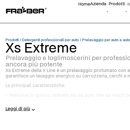
Azienda
Prodotti
Home
I
Prodotti
/
Detergenti professionali per auto
/
Prelavaggio per auto e aut
Xs Extreme
Prelavaggio e toglimoscerini per professi
ancora più potente
Xs Extreme della X Line è un prelavaggio profumato con e
garantisce un lavaggio energico su carrozzeria, cerchi e 
Le principali caratteristiche:
Rimuove lo sporco ostinato sia da auto, che da mezzi pe
È ottimo anche su cerchioni, grasso e olio e per la rimo
Leggi di più
Si asciuga lentamente nei mesi più caldi ed è di facile ri
Forma una schiuma persistente e non risente delle acqu
Contiene sostanze idratanti.