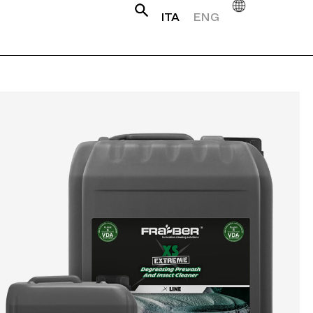
ITA
ENG