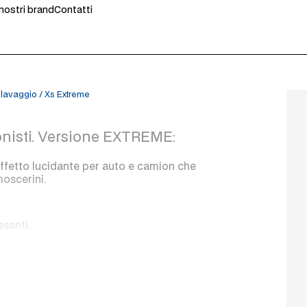
 nostri brand
Contatti
olavaggio
/
Xs Extreme
onisti. Versione EXTREME:
ffetto lucidante per auto e camion che
moscerini.
santi.
zione dei moscerini.
sciacquabilità.
e dure.