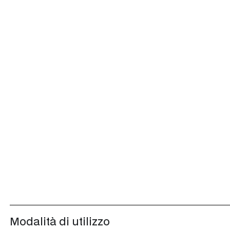
Privo di EDTA/NTA/IDROSSIDO DI SODIO aggiunti*.
Contiene tensioattivi che rispettano i criteri di biodeg
648/2004.
Il profumo non contiene sostanze allergizzanti elencate 
1223/2009 e s.m.i..
* Può contenere tracce.
Modalità di utilizzo