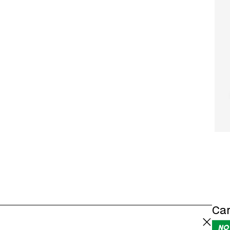
radabilità secondo il Regolamento (CE)
nell’allegato III del Regolamento (CE)
Car