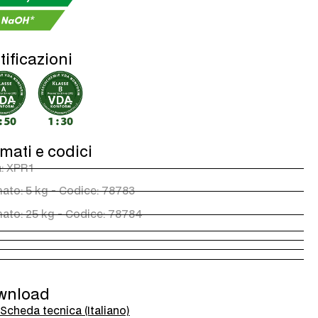
tificazioni
mati e codici
a: XPR1
ato: 5 kg - Codice: 78783
ato: 25 kg - Codice: 78784
wnload
Scheda tecnica (Italiano)