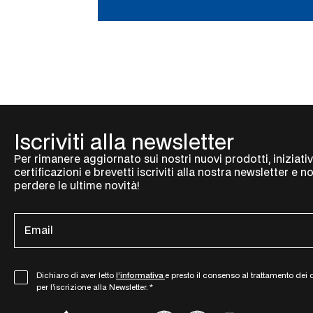
Iscriviti alla newsletter
Per rimanere aggiornato sui nostri nuovi prodotti, iniziativ
certificazioni e brevetti iscriviti alla nostra newsletter e n
perdere le ultime novità!
E
m
a
i
G
Dichiaro di aver letto
l’informativa
e presto il consenso al trattamento dei 
l
per l’iscrizione alla Newsletter.
*
D
*
P