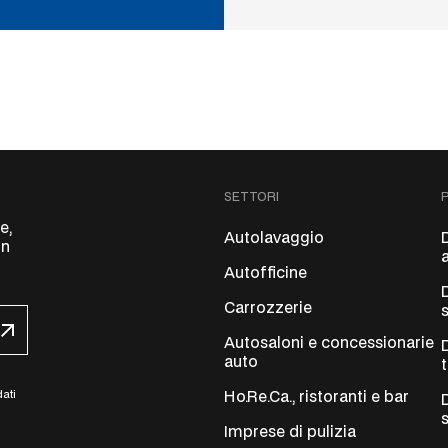
SETTORI
e,
Autolavaggio
on
Autofficine
Carrozzerie
Autosaloni e concessionarie
auto
dati
Ho.Re.Ca., ristoranti e bar
Imprese di pulizia