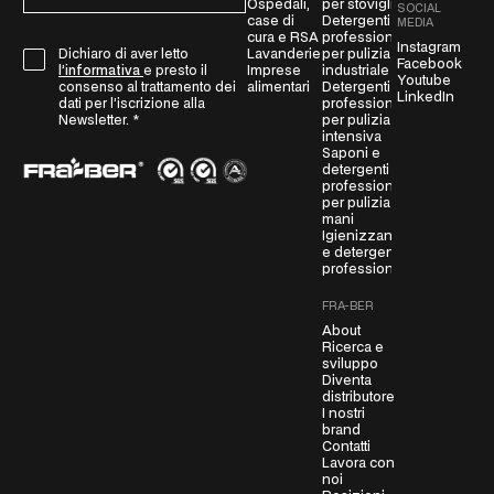
Ospedali,
per stoviglie
SOCIAL
a
case di
Detergenti
MEDIA
cura e RSA
professionali
i
Instagram
Lavanderie
per pulizia
Dichiaro di aver letto
G
l
Facebook
Imprese
industriale
l’informativa
e presto il
Youtube
D
*
alimentari
Detergenti
consenso al trattamento dei
LinkedIn
professionali
P
dati per l’iscrizione alla
per pulizia
Newsletter.
*
R
intensiva
A
Saponi e
detergenti
g
professionali
r
per pulizia
mani
e
Igienizzanti
e
e detergenti
m
professionali
e
FRA-BER
n
About
t
Ricerca e
*
sviluppo
Diventa
distributore
I nostri
brand
Contatti
Lavora con
noi