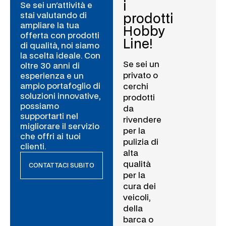
i
Se sei un'attività e
stai valutando di
prodotti
ampliare la tua
Hobby
offerta con prodotti
Line!
di qualità, noi siamo
la scelta ideale. Con
Se sei un
oltre 30 anni di
privato o
esperienza e un
ampio portafoglio di
cerchi
soluzioni innovative,
prodotti
possiamo
da
supportarti nel
rivendere
migliorare il servizio
per la
che offri ai tuoi
pulizia di
clienti.
alta
qualità
CONTATTACI SUBITO
per la
cura dei
veicoli,
della
barca o