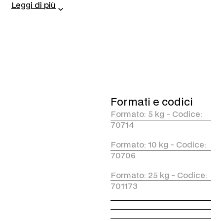
base acqua dona una
Leggi di più
brillantezza satinata senza
ungere o appiccicare. Asciuga
rapidamente lasciando un film
pulito e ordinato, ideale anche
per applicazioni a spruzzo in
impianti.
Le principali caratteristiche:
A base acqua e viscoso,
effetto rinnovatore
Formati e codici
naturale.
Formato: 5 kg - Codice:
Non appiccicoso: ideale per
70714
impianti self service e
applicazioni rapide.
Formato: 10 kg - Codice:
Asciuga senza lasciare
70706
residui grassi o lucidi.
Formato: 25 kg - Codice:
Ravviva gomme, plastiche
e tappetini.
701173
Formula facile da usare e
sicura.