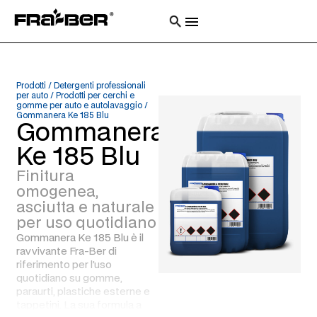
Prodotti
/
Detergenti professionali
per auto
/
Prodotti per cerchi e
gomme per auto e autolavaggio
/
Gommanera Ke 185 Blu
Gommanera
Ke 185 Blu
Finitura
omogenea,
asciutta e naturale
per uso quotidiano
Gommanera Ke 185 Blu è il
ravvivante Fra-Ber di
riferimento per l’uso
quotidiano su gomme,
paraurti, plastiche esterne e
tappetini. La sua formula a