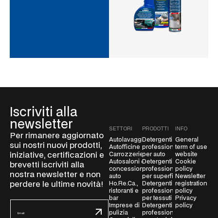
Iscriviti alla
newsletter
SETTORI
PRODOTTI
INFO
Per rimanere aggiornato
Autolavaggio
Detergenti
General
sui nostri nuovi prodotti,
Autofficine
professionali
term of use
iniziative, certificazioni e
Carrozzerie
per auto
website
Autosaloni e
Detergenti
Cookie
brevetti iscriviti alla
concessionarie
professionali
policy
nostra newsletter e non
auto
per superfici
Newsletter
perdere le ultime novità!
Ho.Re.Ca.,
Detergenti
registration
ristoranti e
professionali
policy
bar
per tessuti
Privacy
E
Imprese di
Detergenti
policy
pulizia
professionali
m