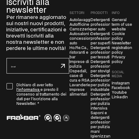
Iscriviti alla
newsletter
SETTORI
PRODOTTI
INFO
Per rimanere aggiornato
Autolavaggio
Detergenti
General
sui nostri nuovi prodotti,
Autofficine
professionali
term of use
iniziative, certificazioni e
Carrozzerie
per auto
website
Autosaloni e
Detergenti
Cookie
brevetti iscriviti alla
concessionarie
professionali
policy
nostra newsletter e non
auto
per superfici
Newsletter
perdere le ultime novità!
Ho.Re.Ca.,
Detergenti
registration
ristoranti e
professionali
policy
bar
per tessuti
Privacy
E
Imprese di
Detergenti
policy
pulizia
professionali
m
Ospedali,
per stoviglie
SOCIAL
a
case di
Detergenti
MEDIA
cura e RSA
professionali
i
Instagram
Lavanderie
per pulizia
Dichiaro di aver letto
G
l
Facebook
Imprese
industriale
l’informativa
e presto il
Youtube
D
*
alimentari
Detergenti
consenso al trattamento dei
LinkedIn
professionali
P
dati per l’iscrizione alla
per pulizia
Newsletter.
*
R
intensiva
A
Saponi e
detergenti
g
professionali
r
per pulizia
mani
e
Igienizzanti
e