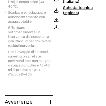
(Italiano)
litro) in acqua calda (30-
40°C).
Scheda tecnica
(Inglese)
Scaricare e risciacquare
abbondantemente con
acqua potabile.
Effettuare
settimanalmente un
intervento disincrostante
con Blanc X1 per rimuovere i
residui inorganici.
Per il lavaggio di serbatoi,
superfici piastrellate,
pavimenti ecc. con spugne
o spazzoloni: diluire 10-40
ml di prodotto ogni L
d’acqua (1-4 %).
Avvertenze