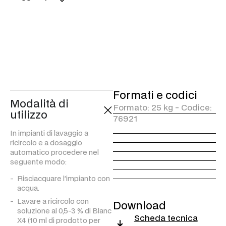
i residui organici come olio e
grasso.
CONTIENE TENSIOATTIVO
DETERGENTE E
IGIENIZZANTE*.
* Le indicazioni “igienizzante”, “protegge da germi o batteri” o “rimuove germi e batteri” se presenti sono riferite all’azione fisica o meccanica. Ad esempio l’azione meccanica del panno da parte dell’operatore permette la rimozione, con lo sporco, anche di germi e batteri presenti sulla superficie trattata.
Formati e codici
Modalità di
Formato: 25 kg - Codice:
utilizzo
76921
In impianti di lavaggio a
ricircolo e a dosaggio
automatico procedere nel
seguente modo:
Risciacquare l’impianto con
acqua.
Lavare a ricircolo con
Download
soluzione al 0,5-3 % di Blanc
Scheda tecnica
X4 (10 ml di prodotto per