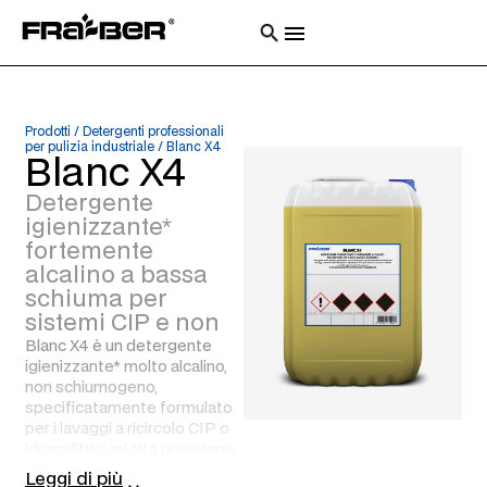
Prodotti
/
Detergenti professionali
per pulizia industriale
/
Blanc X4
Blanc X4
Detergente
igienizzante*
fortemente
alcalino a bassa
schiuma per
sistemi CIP e non
Blanc X4 è un detergente
igienizzante* molto alcalino,
non schiumogeno,
specificatamente formulato
per i lavaggi a ricircolo CIP o
idropulitrici ad alta pressione.
Rimuove lo sporco ostinato e
Leggi di più