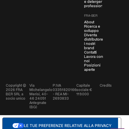
e detergenti
m
professionali
e
FRA-BER
n
About
t
Ricerca e
*
sviluppo
Diventa
distributore
I nostri
brand
Contatti
Lavora con
noi
Posizioni
aperte
Copyright ©
Via
P.IVA
Capitale
Credits
2026
FRA
Michelangelo
03351820166
sociale €
BER SRL a
Merisi, 40-
- REA MI-
119.000
socio unico
46 24051
2693833
Antegnate
(BG)
LE TUE PREFERENZE RELATIVE ALLA PRIVACY