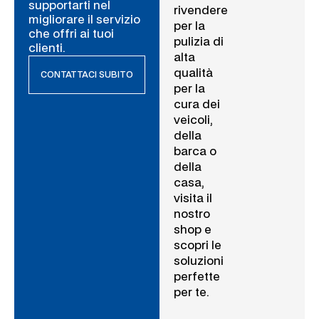
supportarti nel
rivendere
migliorare il servizio
per la
che offri ai tuoi
pulizia di
clienti.
alta
qualità
CONTATTACI SUBITO
per la
cura dei
veicoli,
della
barca o
della
casa,
visita il
nostro
shop e
scopri le
soluzioni
perfette
per te.