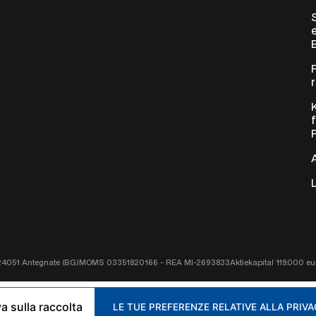
24051 Antegnate (BG)
MOMS 03351820166 - REA MI-2693833
Aktiekapital 119.000 eu
a sulla raccolta
LE TUE PREFERENZE RELATIVE ALLA PRIV