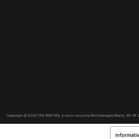
Copyright ©
2026
FRA BER SRL a socio unico
Via Michelangelo Merisi, 40-46 
Informativ