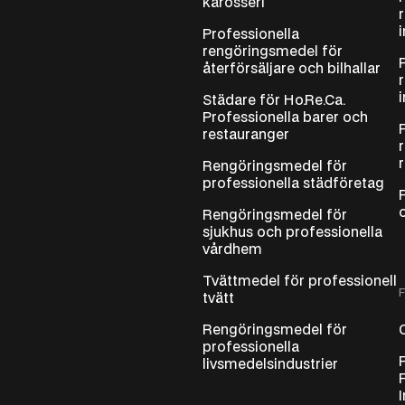
karosseri
Professionella
rengöringsmedel för
återförsäljare och bilhallar
Städare för Ho.Re.Ca.
Professionella barer och
restauranger
Rengöringsmedel för
professionella städföretag
Rengöringsmedel för
sjukhus och professionella
vårdhem
Tvättmedel för professionell
tvätt
Rengöringsmedel för
professionella
livsmedelsindustrier