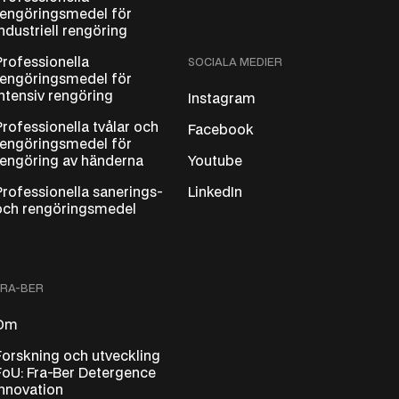
rengöringsmedel för
industriell rengöring
Professionella
SOCIALA MEDIER
rengöringsmedel för
intensiv rengöring
Instagram
Professionella tvålar och
Facebook
rengöringsmedel för
rengöring av händerna
Youtube
Professionella sanerings-
LinkedIn
och rengöringsmedel
FRA-BER
Om
Forskning och utveckling
FoU: Fra-Ber Detergence
Innovation