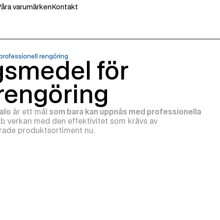
Våra varumärken
Kontakt
professionell rengöring
gsmedel för
 rengöring
alo
är ett mål
som bara kan uppnås med professionella
 verkan med den effektivitet som krävs av
erade produktsortiment nu.