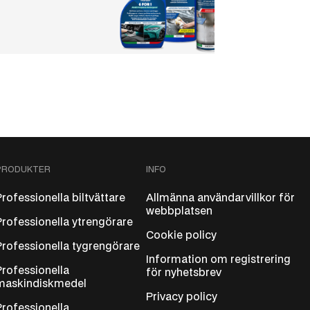
PRODUKTER
INFO
Professionella biltvättare
Allmänna användarvillkor för
webbplatsen
Professionella ytrengörare
Cookie policy
Professionella tygrengörare
Information om registrering
Professionella
för nyhetsbrev
maskindiskmedel
Privacy policy
Professionella