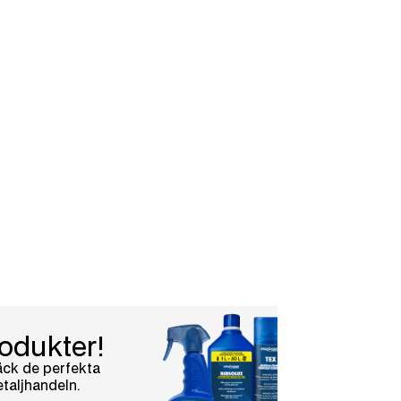
odukter!
äck de perfekta
etaljhandeln.