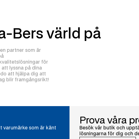
ra-Bers värld på
å en partner som är
på
valitetslösningar för
r att lyssna på dina
edo att hjälpa dig att
tag blir framgångsrikt!
Prova våra pr
skt varumärke som är känt
Besök vår butik och uppt
lösningarna för dig och d