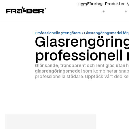
Företag
Produkter
Hem
Professionella ytrengörare
/
Glasrengöringsmedel för 
Glasrengörin
professionell
Glänsande, transparent och rent
glas
utan h
glasrengöringsmedel
som kombinerar snabb
professionella städare. Upptäck vårt dedik