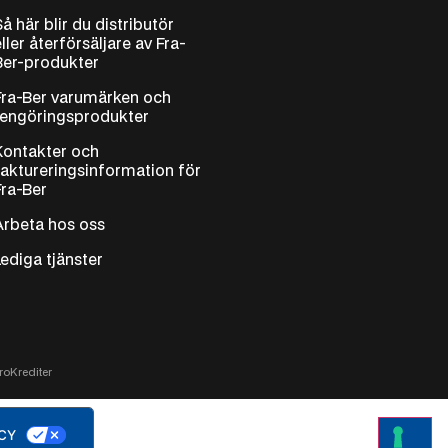
Så här blir du distributör
eller återförsäljare av Fra-
Ber-produkter
Fra-Ber varumärken och
rengöringsprodukter
Kontakter och
faktureringsinformation för
Fra-Ber
Arbeta hos oss
Lediga tjänster
ro
Krediter
ACY