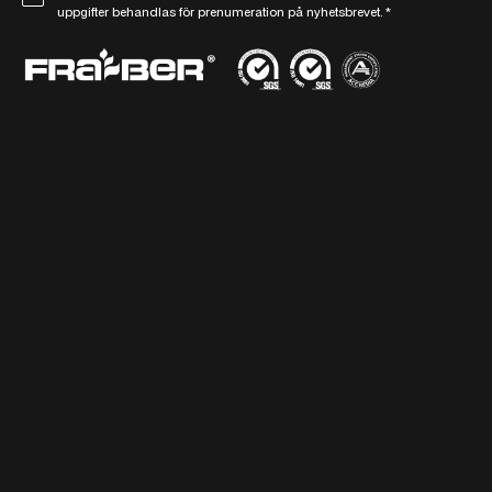
uppgifter behandlas för prenumeration på nyhetsbrevet.
*
D
t
P
*
R
-
a
v
t
a
l
*