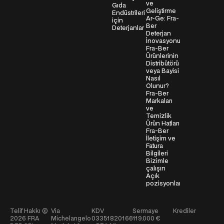
s
ve
Gıda
Geliştirme
i
Endüstrileri
Ar-Ge: Fra-
için
*
Ber
Deterjanlar
Deterjan
İnovasyonu
Fra-Ber
Ürünlerinin
Distribütörü
veya Bayisi
Nasıl
Olunur?
Fra-Ber
Markaları
ve
Temizlik
Ürün Hatları
Fra-Ber
İletişim ve
Fatura
Bilgileri
Bizimle
çalışın
Açık
pozisyonlar
Telif Hakkı ©
Via
KDV
Sermaye
Krediler
2026
FRA
Michelangelo
03351820166
119.000 €