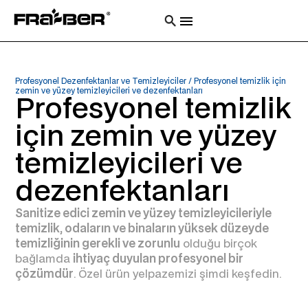
Profesyonel Dezenfektanlar ve Temizleyiciler
/
Profesyonel temizlik için
zemin ve yüzey temizleyicileri ve dezenfektanları
Profesyonel temizlik
için zemin ve yüzey
temizleyicileri ve
dezenfektanları
Sanitize edici zemin ve yüzey temizleyicileriyle
temizlik, odaların ve binaların yüksek düzeyde
temizliğinin gerekli ve zorunlu
olduğu birçok
bağlamda
ihtiyaç duyulan profesyonel bir
çözümdür
. Özel ürün yelpazemizi şimdi keşfedin.