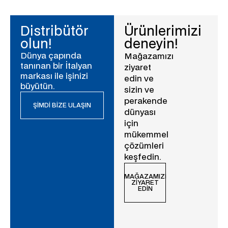
Distribütör
Ürünlerimizi
olun!
deneyin!
Dünya çapında
Mağazamızı
tanınan bir İtalyan
ziyaret
markası ile işinizi
edin ve
büyütün.
sizin ve
perakende
ŞIMDI BIZE ULAŞIN
dünyası
için
mükemmel
çözümleri
keşfedin.
MAĞAZAMIZI
ZIYARET
EDIN