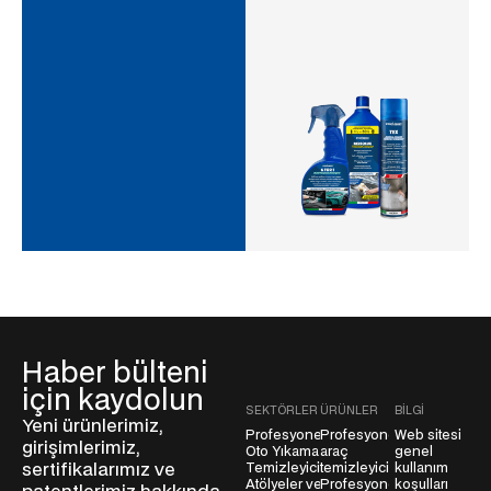
Haber bülteni
için kaydolun
SEKTÖRLER
ÜRÜNLER
BILGI
Yeni ürünlerimiz,
Profesyonel
Profesyonel
Web sitesi
girişimlerimiz,
Oto Yıkama
araç
genel
sertifikalarımız ve
Temizleyicileri
temizleyicileri
kullanım
Atölyeler ve
Profesyonel
koşulları