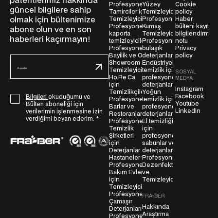
patentlerimiz hakkında
Profesyonel
Yüzey
Cookie
güncel bilgilere sahip
Tamirciler için
Temizleyiciler
policy
olmak için bültenimize
Temizleyiciler
Profesyonel
Haber
Profesyonel
Kumaş
bülteni kayıt
abone olun ve en son
kaporta
Temizleyiciler
bilgilendirme
haberleri kaçırmayın!
temizleyicileri
Profesyonel
notu
Profesyonel
bulaşık
Privacy
Bayilik ve Oto
deterjanları
policy
E
Showroom
Endüstriyel
-
Temizleyicileri
temizlik için
SOSYAL
Ho.Re.Ca.
profesyonel
p
MEDYA
için
deterjanlar
o
Instagram
Temizlikçiler
Yoğun
Facebook
G
Bilgileri
okuduğumu ve
s
Profesyonel
temizlik için
Youtube
Bülten aboneliği için
Barlar ve
profesyonel
D
t
LinkedIn
verilerimin işlenmesine izin
Restoranlar
deterjanlar
P
a
verdiğimi beyan ederim.
*
Profesyonel
El temizliği
R
Temizlik
için
*
Şirketleri
profesyonel
S
için
sabunlar ve
ö
Deterjanlar
deterjanlar
Hastaneler ve
Profesyonel
z
Profesyonel
Dezenfektanlar
l
Bakım Evleri
ve
e
için
Temizleyiciler
Temizleyiciler
ş
Profesyonel
FRA-BER
m
Çamaşır
Hakkında
Deterjanları
e
Araştırma
Profesyonel